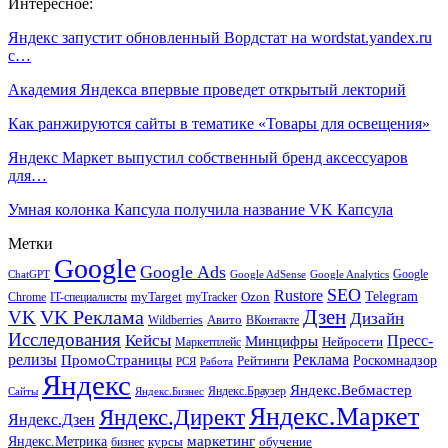
Интересное:
Яндекс запустит обновленный Вордстат на wordstat.yandex.ru
с…
Академия Яндекса впервые проведет открытый лекторий
Как ранжируются сайты в тематике «Товары для освещения»
Яндекс Маркет выпустил собственный бренд аксессуаров
для…
Умная колонка Капсула получила название VK Капсула
Метки
Google
Google Ads
Google
ChatGPT
Google AdSense
Google Analytics
SEO
Rustore
Telegram
Ozon
IT-специалисты
myTarget
myTracker
Chrome
VK Реклама
Дзен
VK
Дизайн
Wildberries
Авито
ВКонтакте
Исследования
Кейсы
Пресс-
Минцифры
Нейросети
Маркетплейс
релизы
Реклама
ПромоСтраницы
Рейтинги
Роскомнадзор
РСЯ
Работа
Яндекс
Яндекс.Вебмастер
Яндекс.Браузер
Сайты
Яндекс.Бизнес
Яндекс.Маркет
Яндекс.Директ
Яндекс.Дзен
маркетинг
Яндекс.Метрика
обучение
бизнес
курсы