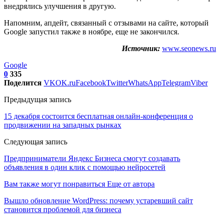
внедрялись улучшения в другую.
Напомним, апдейт, связанный с отзывами на сайте, который
Google запустил также в ноябре, еще не закончился.
Источник:
www.seonews.ru
Google
0
335
Поделится
VK
OK.ru
Facebook
Twitter
WhatsApp
Telegram
Viber
Предыдущая запись
15 декабря состоится бесплатная онлайн-конференция о
продвижении на западных рынках
Следующая запись
Предприниматели Яндекс Бизнеса смогут создавать
объявления в один клик с помощью нейросетей
Вам также могут понравиться
Еще от автора
Вышло обновление WordPress: почему устаревший сайт
становится проблемой для бизнеса