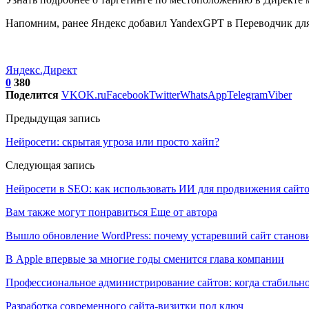
Напомним, ранее Яндекс добавил YandexGPT в Переводчик для
Яндекс.Директ
0
380
Поделится
VK
OK.ru
Facebook
Twitter
WhatsApp
Telegram
Viber
Предыдущая запись
Нейросети: скрытая угроза или просто хайп?
Следующая запись
Нейросети в SEO: как использовать ИИ для продвижения сайт
Вам также могут понравиться
Еще от автора
Вышло обновление WordPress: почему устаревший сайт станови
В Apple впервые за многие годы сменится глава компании
Профессиональное администрирование сайтов: когда стабильно
Разработка современного сайта-визитки под ключ