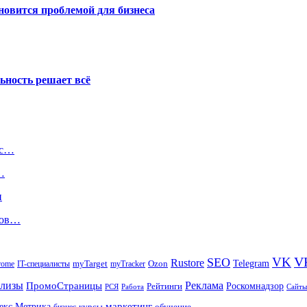
новится проблемой для бизнеса
ьность решает всё
кс…
…
и
ров…
V
VK
SEO
Rustore
Telegram
Ozon
IT-специалисты
myTarget
myTracker
rome
елизы
Реклама
ПромоСтраницы
Рейтинги
Роскомнадзор
РСЯ
Работа
Сайты
маркетинг
екс.Метрика
обучение
бизнес
курсы