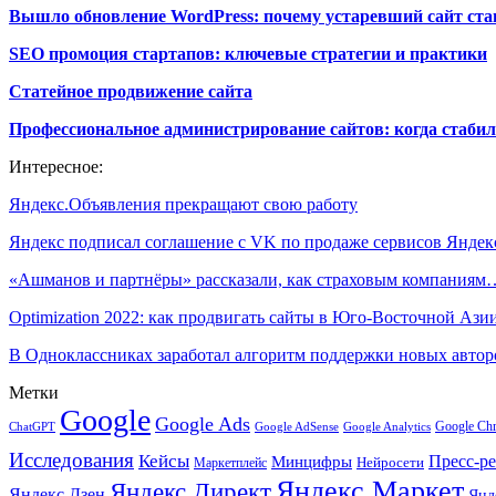
Вышло обновление WordPress: почему устаревший сайт ста
SEO промоция стартапов: ключевые стратегии и практики
Статейное продвижение сайта
Профессиональное администрирование сайтов: когда стабил
Интересное:
Яндекс.Объявления прекращают свою работу
Яндекс подписал соглашение с VK по продаже сервисов Янде
«Ашманов и партнёры» рассказали, как страховым компаниям
Optimization 2022: как продвигать сайты в Юго-Восточной Ази
В Одноклассниках заработал алгоритм поддержки новых авто
Метки
Google
Google Ads
Google Ch
ChatGPT
Google AdSense
Google Analytics
Исследования
Кейсы
Пресс-р
Минцифры
Нейросети
Маркетплейс
Яндекс.Маркет
Яндекс.Директ
Яндекс.Дзен
Янд