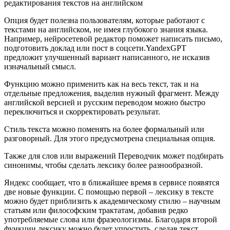
Опция будет полезна пользователям, которые работают с
текстами на английском, не имея глубокого знания языка.
Например, нейросетевой редактор поможет написать письмо,
подготовить доклад или пост в соцсети.YandexGPT
предложит улучшенный вариант написанного, не исказив
изначальный смысл.
Функцию можно применить как на весь текст, так и на
отдельные предложения, выделив нужный фрагмент. Между
английской версией и русским переводом можно быстро
переключиться и скорректировать результат.
Стиль текста можно поменять на более формальный или
разговорный. Для этого предусмотрена специальная опция.
Также для слов или выражений Переводчик может подбирать
синонимы, чтобы сделать лексику более разнообразной.
Яндекс сообщает, что в ближайшее время в сервисе появятся
две новые функции. С помощью первой – лексику в тексте
можно будет приблизить к академическому стилю – научным
статьям или философским трактатам, добавив редко
употребляемые слова или фразеологизмы. Благодаря второй
функции лексику можно будет упростить, сделав текст