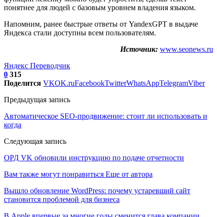
понятнее для людей с базовым уровнем владения языком.
Напомним, ранее быстрые ответы от YandexGPT в выдаче
Яндекса стали доступны всем пользователям.
Источник:
www.seonews.ru
Яндекс Переводчик
0
315
Поделится
VK
OK.ru
Facebook
Twitter
WhatsApp
Telegram
Viber
Предыдущая запись
Автоматическое SEO-продвижение: стоит ли использовать и
когда
Следующая запись
ОРД VK обновили инструкцию по подаче отчетности
Вам также могут понравиться
Еще от автора
Вышло обновление WordPress: почему устаревший сайт
становится проблемой для бизнеса
В Apple впервые за многие годы сменится глава компании