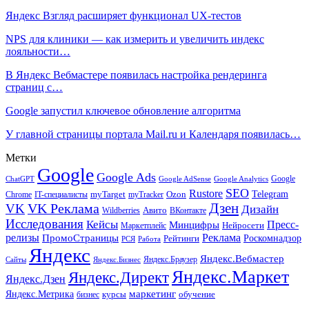
Яндекс Взгляд расширяет функционал UX-тестов
NPS для клиники — как измерить и увеличить индекс
лояльности…
В Яндекс Вебмастере появилась настройка рендеринга
страниц с…
Google запустил ключевое обновление алгоритма
У главной страницы портала Mail.ru и Календаря появилась…
Метки
Google
Google Ads
Google
ChatGPT
Google AdSense
Google Analytics
SEO
Rustore
Telegram
Ozon
IT-специалисты
myTarget
myTracker
Chrome
VK Реклама
Дзен
VK
Дизайн
Wildberries
Авито
ВКонтакте
Исследования
Кейсы
Пресс-
Минцифры
Нейросети
Маркетплейс
релизы
Реклама
ПромоСтраницы
Рейтинги
Роскомнадзор
РСЯ
Работа
Яндекс
Яндекс.Вебмастер
Яндекс.Браузер
Сайты
Яндекс.Бизнес
Яндекс.Маркет
Яндекс.Директ
Яндекс.Дзен
маркетинг
Яндекс.Метрика
обучение
бизнес
курсы