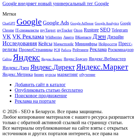
Google внедряет новый универсальный тег Google
Метки
Google
Google Ads
Google
ChatGPT
Google AdSense
Google Analytics
SEO
Rustore
Telegram
Ozon
IT-специалисты
myTarget
myTracker
Chrome
VK Реклама
Дзен
VK
Дизайн
Wildberries
Авито
ВКонтакте
Исследования
Кейсы
Пресс-
Минцифры
Нейросети
Маркетплейс
релизы
Реклама
ПромоСтраницы
Рейтинги
Роскомнадзор
РСЯ
Работа
Яндекс
Яндекс.Вебмастер
Яндекс.Браузер
Сайты
Яндекс.Бизнес
Яндекс.Маркет
Яндекс.Директ
Яндекс.Дзен
маркетинг
Яндекс.Метрика
обучение
бизнес
курсы
Добавить сайт в каталог
Опубликовать статью бесплатно
Поисковое продвижение
Реклама на портале
© 2026 - SEO в Беларуси. Все права защищены.
Любое копирование материалов с нашего ресурса разрешается
только с обратной активной ссылкой на страницу статьи.
Все материалы опубликованные на сайте взяты с открытых
источников и других порталов интернета, все права на