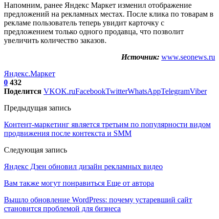
Напомним, ранее Яндекс Маркет изменил отображение
предложений на рекламных местах. После клика по товарам в
рекламе пользователь теперь увидит карточку с
предложением только одного продавца, что позволит
увеличить количество заказов.
Источник:
www.seonews.ru
Яндекс.Маркет
0
432
Поделится
VK
OK.ru
Facebook
Twitter
WhatsApp
Telegram
Viber
Предыдущая запись
Контент-маркетинг является третьим по популярности видом
продвижения после контекста и SMM
Следующая запись
Яндекс Дзен обновил дизайн рекламных видео
Вам также могут понравиться
Еще от автора
Вышло обновление WordPress: почему устаревший сайт
становится проблемой для бизнеса