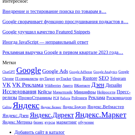
Интересное:
Внедрение и тестирование поиска по товарам в…
Google сворачивает функцию прослушивания подкастов в…
Google улучшил качество Featured Snippets
Иногда JavaScript — неправильный ответ
Рекламная выручка Google в первом квартале 2023 года…
Метки
Google
Google Ads
Google
ChatGPT
Google AdSense
Google Analytics
SEO
Rustore
Telegram
Ozon
IT-специалисты
myTarget
myTracker
Chrome
VK Реклама
Дзен
VK
Дизайн
Wildberries
Авито
ВКонтакте
Исследования
Кейсы
Пресс-
Минцифры
Нейросети
Маркетплейс
релизы
Реклама
ПромоСтраницы
Рейтинги
Роскомнадзор
РСЯ
Работа
Яндекс
Яндекс.Вебмастер
Яндекс.Браузер
Сайты
Яндекс.Бизнес
Яндекс.Маркет
Яндекс.Директ
Яндекс.Дзен
маркетинг
Яндекс.Метрика
обучение
бизнес
курсы
Добавить сайт в каталог