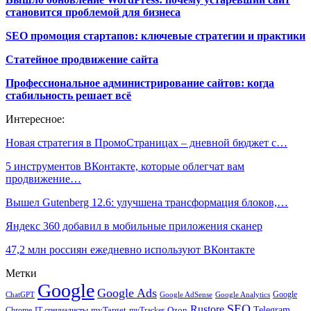
становится проблемой для бизнеса
SEO промоция стартапов: ключевые стратегии и практики
Статейное продвижение сайта
Профессиональное администрирование сайтов: когда
стабильность решает всё
Интересное:
Новая стратегия в ПромоСтраницах – дневной бюджет с…
5 инструментов ВКонтакте, которые облегчат вам
продвижение…
Вышел Gutenberg 12.6: улучшена трансформация блоков,…
Яндекс 360 добавил в мобильные приложения сканер
47,2 млн россиян ежедневно используют ВКонтакте
Метки
Google
Google Ads
Google
ChatGPT
Google AdSense
Google Analytics
SEO
Rustore
Telegram
Ozon
IT-специалисты
myTarget
myTracker
Chrome