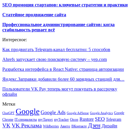
SEO промоция стартапов: ключевые стратегии и практики
Статейное продвижение сайта
Профессиональное администрирование сайтов: когда
стабильность решает всё
Интересное:
Как продвигать Telegram-канал бесплатно: 5 способов
Ahrefs запускает свою поисковую систему – yep.com
Разработка интерфейса в React Native: страница авторизации
Яндекс.Заправки добавили более 60 зарядных станций для…
Пользователи VK Pay теперь могут покупать в рассрочку
офлайн
Метки
Google
Google Ads
Google
ChatGPT
Google AdSense
Google Analytics
SEO
Rustore
Telegram
Ozon
IT-специалисты
myTarget
myTracker
Chrome
VK Реклама
Дзен
VK
Дизайн
Wildberries
Авито
ВКонтакте