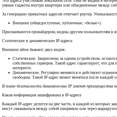
Это адреса участников локальной сети. Они не видны в интерн
умные гаджеты внутри квартиры или объединенные между со
За генерацию приватных адресов отвечает роутер. Уникальность
Внешние (общедоступные, публичные, «белые»).
Присваиваются провайдером, видны другим пользователям в ин
Статические и динамические IP-адреса
Внешние айпи бывают двух видов:
Статические. Закреплены за одним устройством, остают
собственных серверов. Такой адрес гарантирует, что для 
интернете.
Динамические. Регулярно меняются и действуют огранич
свободны. Такой IP-адрес может меняться после каждой с
В плане безопасности динамические IP имеют преимущества пе
Какая информация зашифрована в IP-адресе
Каждый IP-адрес делится на две части, в каждой из которых за
могут связываться между собой напрямую или через маршрутиз