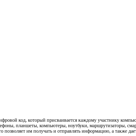
то цифровой код, который присваивается каждому участнику компь
ны, планшеты, компьютеры, ноутбуки, маршрутизаторы, смарт-те
 позволяет им получать и отправлять информацию, а также дает 