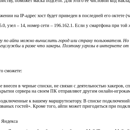
стройству, поможет маска подсети. Для этого ее числовой код нак
жении на IP-адрес хост будет приведен в последней его октете (
0, узел – 14, номер сети – 196.162.1. Если у смартфона при той ж
у по айпи можно вычислить город или страну пользователя. Но
цслужбы и разве что хакеры. Поэтому угрозы в интернете от ря
то сможете:
не внесен в черные списки, не связан с деятельностью хакеров, 
ткрытии сервера на своем ПК отправляют другим онлайн-игрока
 подключенные к вашему маршрутизатору. В списке подключений 
езваных гостей». Кроме того, айпи может пригодиться при подк
т Яндекса