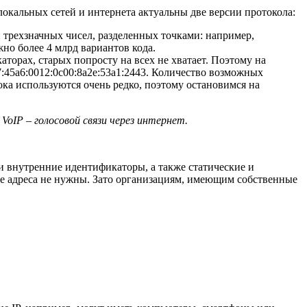
локальных сетей и интернета актуальны две версии протокола:
и трехзначных чисел, разделенных точками: например,
ожно более 4 млрд вариантов кода.
торах, старых попросту на всех не хватает. Поэтому на
:45a6:0012:0c00:8a2e:53a1:2443. Количество возможных
ока используются очень редко, поэтому остановимся на
VoIP – голосовой связи через интернет.
 внутренние идентификаторы, а также статические и
ие адреса не нужны. Зато организациям, имеющим собственные