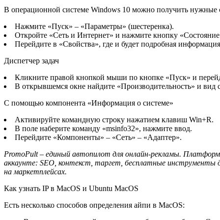
В операционной системе Windows 10 можно получить нужные 
Нажмите «Пуск» – «Параметры» (шестеренка).
Откройте «Сеть и Интернет» и нажмите кнопку «Состояние
Перейдите в «Свойства», где и будет подробная информаци
Диспетчер задач
Кликните правой кнопкой мыши по кнопке «Пуск» и перейд
В открывшемся окне найдите «Производительность» и вид се
С помощью компонента «Информация о системе»
Активируйте командную строку нажатием клавиш Win+R.
В поле наберите команду «msinfo32», нажмите ввод.
Перейдите «Компоненты» – «Сеть» – «Адаптер».
PromoPult – единый автопилот для онлайн-рекламы. Платформ
аккаунте: SEO, контекст, таргет, бесплатные инструменты дл
на маркетплейсах.
Как узнать IP в MacOS и Ubuntu MacOS
Есть несколько способов определения айпи в MacOS: