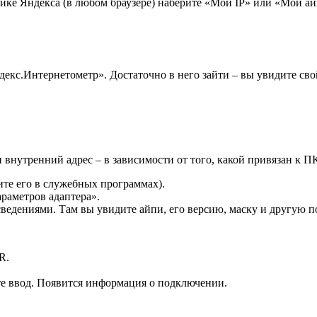
вике Яндекса (в любом браузере) наберите «Мой IP» или «Мой а
екс.Интернетометр». Достаточно в него зайти – вы увидите сво
нутренний адрес – в зависимости от того, какой привязан к П
ите его в служебных программах).
раметров адаптера».
 сведениями. Там вы увидите айпи, его версию, маску и другую
 R.
те ввод. Появится информация о подключении.