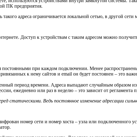
ете, используются устройствами внутри замкнутой системы. Так
бой ПК предприятия.
 такого адреса ограничивается локальной сетью, в другой сети м
тернете. Доступ к устройствам с таким адресом можно получит
ся постоянными при каждом подключении. Менее распространены
привязанных к нему сайтов и email он будет постоянен – это важн
енный период времени. Адреса выпадают случайным образом из
ессии, ежедневно или раз в неделю – это зависит от регламента 
ред статическими. Ведь постоянное изменение адресации сильн
шифрован номер сети и номер хоста – узла или подключенного ус
атор.