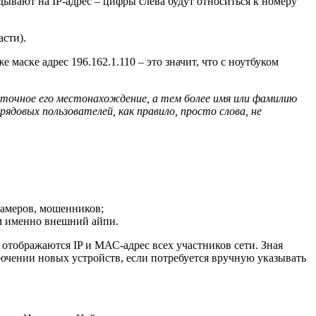
ладывают на IP-адрес – цифры слева будут относиться к номеру
части).
е маске адрес 196.162.1.110 – это значит, что с ноутбуком
 точное его местонахождение, а тем более имя или фамилию
довых пользователей, как правило, просто слова, не
спамеров, мошенников;
м именно внешний айпи.
отображаются IP и МАС-адрес всех участников сети. Зная
лючении новых устройств, если потребуется вручную указывать