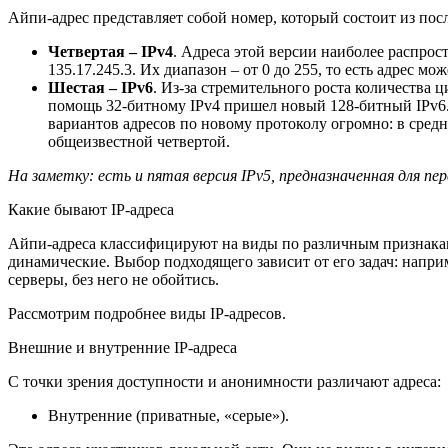
Айпи-адрес представляет собой номер, который состоит из пос
Четвертая – IPv4
. Адреса этой версии наиболее распрос
135.17.245.3. Их диапазон – от 0 до 255, то есть адрес м
Шестая – IPv6
. Из-за стремительного роста количества 
помощь 32-битному IPv4 пришел новый 128-битный IPv6. 
вариантов адресов по новому протоколу огромно: в средн
общеизвестной четвертой.
На заметку: есть и пятая версия IPv5, предназначенная для пе
Какие бывают IP-адреса
Айпи-адреса классифицируют на виды по различным признакам:
динамические. Выбор подходящего зависит от его задач: напр
серверы, без него не обойтись.
Рассмотрим подробнее виды IP-адресов.
Внешние и внутренние IP-адреса
С точки зрения доступности и анонимности различают адреса:
Внутренние (приватные, «серые»).