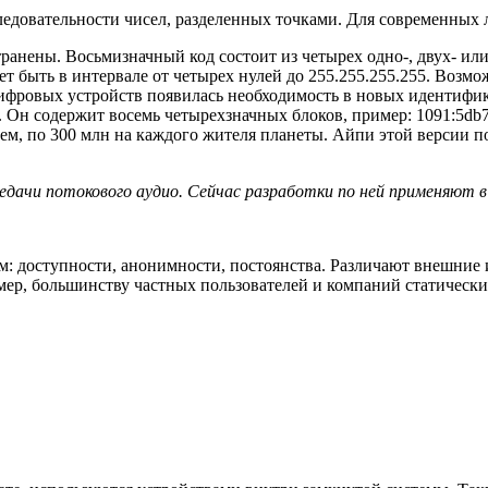
ледовательности чисел, разделенных точками. Для современных 
транены. Восьмизначный код состоит из четырех одно-, двух- ил
ожет быть в интервале от четырех нулей до 255.255.255.255. Возм
цифровых устройств появилась необходимость в новых идентифика
Он содержит восемь четырехзначных блоков, пример: 1091:5db7
ем, по 300 млн на каждого жителя планеты. Айпи этой версии п
редачи потокового аудио. Сейчас разработки по ней применяют в 
 доступности, анонимности, постоянства. Различают внешние и
имер, большинству частных пользователей и компаний статическ