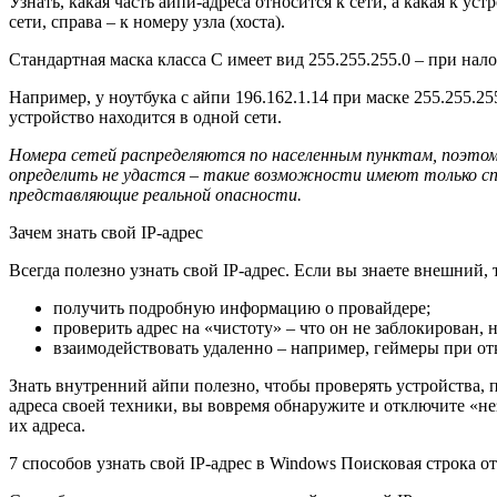
Узнать, какая часть айпи-адреса относится к сети, а какая к у
сети, справа – к номеру узла (хоста).
Стандартная маска класса С имеет вид 255.255.255.0 – при нало
Например, у ноутбука с айпи 196.162.1.14 при маске 255.255.255.
устройство находится в одной сети.
Номера сетей распределяются по населенным пунктам, поэтом
определить не удастся – такие возможности имеют только спе
представляющие реальной опасности.
Зачем знать свой IP-адрес
Всегда полезно узнать свой IP-адрес. Если вы знаете внешний, 
получить подробную информацию о провайдере;
проверить адрес на «чистоту» – что он не заблокирован, 
взаимодействовать удаленно – например, геймеры при о
Знать внутренний айпи полезно, чтобы проверять устройства,
адреса своей техники, вы вовремя обнаружите и отключите «н
их адреса.
7 способов узнать свой IP-адрес в Windows Поисковая строка о