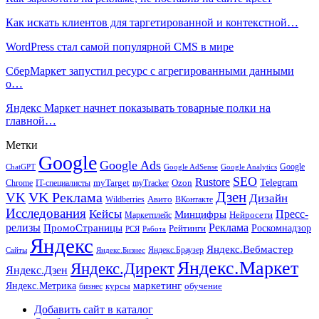
Как искать клиентов для таргетированной и контекстной…
WordPress стал самой популярной CMS в мире
СберМаркет запустил ресурс с агрегированными данными
о…
Яндекс Маркет начнет показывать товарные полки на
главной…
Метки
Google
Google Ads
Google
ChatGPT
Google AdSense
Google Analytics
SEO
Rustore
Telegram
Ozon
IT-специалисты
myTarget
myTracker
Chrome
VK Реклама
Дзен
VK
Дизайн
Wildberries
Авито
ВКонтакте
Исследования
Кейсы
Пресс-
Минцифры
Нейросети
Маркетплейс
релизы
Реклама
ПромоСтраницы
Рейтинги
Роскомнадзор
РСЯ
Работа
Яндекс
Яндекс.Вебмастер
Яндекс.Браузер
Сайты
Яндекс.Бизнес
Яндекс.Маркет
Яндекс.Директ
Яндекс.Дзен
маркетинг
Яндекс.Метрика
обучение
бизнес
курсы
Добавить сайт в каталог