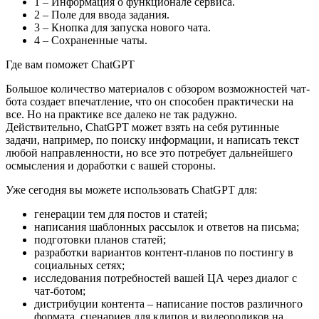
1 – Информация о функционале сервиса.
2 – Поле для ввода задания.
3 – Кнопка для запуска нового чата.
4 – Сохраненные чаты.
Где вам поможет ChatGPT
Большое количество материалов с обзором возможностей чат-
бота создает впечатление, что он способен практически на
все. Но на практике все далеко не так радужно.
Действительно, ChatGPT может взять на себя рутинные
задачи, например, по поиску информации, и написать текст
любой направленности, но все это потребует дальнейшего
осмысления и доработки с вашей стороны.
Уже сегодня вы можете использовать ChatGPT для:
генерации тем для постов и статей;
написания шаблонных рассылок и ответов на письма;
подготовки планов статей;
разработки вариантов контент-планов по постингу в
социальных сетях;
исследования потребностей вашей ЦА через диалог с
чат-ботом;
дистрибуции контента – написание постов различного
формата, сценариев для клипов и видеороликов на