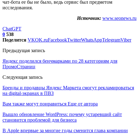
чат-бота ее бы не было, ведь сервис был предметом
исследования.
Источник:
www.seonews.ru
ChatGPT
0
538
Поделится
VK
OK.ru
Facebook
Twitter
WhatsApp
Telegram
Viber
Предыдущая запись
Яндекс поделился бенчмарками по 28 категориям для
ПромоСтраниц
Следующая запись
Бренды и продавцы Яндекс Маркета смогут рекламироваться
на digital-экранах в ПВЗ
Вам также могут понравиться
Еще от автора
Вышло обновление WordPress: почему устаревший сайт
становится проблемой для бизнеса
В Apple впервые за многие годы сменится глава компании