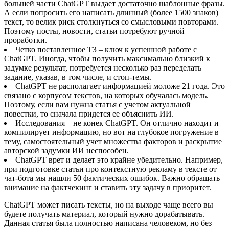
большей части ChatGPT выдает достаточно шаблонные фразы.
А если попросить его написать длинный (более 1500 знаков)
текст, то велик риск столкнуться со смысловыми повторами.
Поэтому посты, новости, статьи потребуют ручной
проработки.
Четко поставленное ТЗ – ключ к успешной работе с
ChatGPT. Иногда, чтобы получить максимально близкий к
задумке результат, потребуется несколько раз переделать
задание, указав, в том числе, и стоп-темы.
ChatGPT не располагает информацией моложе 21 года. Это
связано с корпусом текстов, на которых обучалась модель.
Поэтому, если вам нужна статья с учетом актуальной
повестки, то сначала придется ее объяснить ИИ.
Исследования – не конек ChatGPT. Он отлично находит и
компилирует информацию, но вот на глубокое погружение в
тему, самостоятельный учет множества факторов и раскрытие
авторской задумки ИИ неспособен.
ChatGPT врет и делает это крайне убедительно. Например,
при подготовке статьи про контекстную рекламу в тексте от
чат-бота мы нашли 50 фактических ошибок. Важно обращать
внимание на фактчекинг и ставить эту задачу в приоритет.
ChatGPT может писать тексты, но на выходе чаще всего вы
будете получать материал, который нужно дорабатывать.
Данная статья была полностью написана человеком, но без