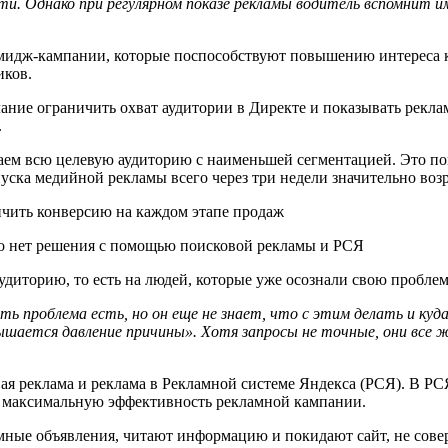
ти. Однако при регулярном показе рекламы водитель вспомнит 
имидж-кампании, которые поспособствуют повышению интереса к
иков.
елание ограничить охват аудитории в Директе и показывать рекл
.
аем всю целевую аудиторию с наименьшей сегментацией. Это по
пуска медийной рекламы всего через три недели значительно воз
 но нет решения с помощью поисковой рекламы и РСЯ
диторию, то есть на людей, которые уже осознали свою проблем
ть проблема есть, но он еще не знает, что с этим делать и куд
вышается давление причины». Хотя запросы не точные, они все
ая реклама и реклама в Рекламной системе Яндекса (РСЯ). В РС
ет максимальную эффективность рекламной кампании.
мные объявления, читают информацию и покидают сайт, не сов