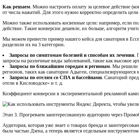
Как решаем
. Можно настроить оплату за целевое действие (ко
от числа нажатий. Для этого нужно корректно определить цели
Можно также использовать косвенные цели: например, если пол
действие. Такие конверсии дешевле, их больше, алгоритм учитс
Мы можем привести пример нашего кейса для санатория в Ессе
разделили их на 3 категории.
Запросы по симптомам болезней и способам их лечения
. 
запросы на различные виды заболеваний, такие как высокое ар
Запросы по ближайшим городам и регионам
. Мы решили 
регионов, таких как санатории Адыгеи, специализирующиеся н
Запросы по отелям со СПА и бассейнами
. Санаторий пред
отели в Кисловодске» и т. д.
Коэффициент конверсии в экспериментальной рекламной кампа
Этап 3. Прогреваем заинтересованную аудиторию через Пром
Аудитория, которая уже знает о товарах бренда и заинтересов
была частью Дзена, а теперь является отдельным инструментом