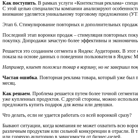
Как поступить
. В рамках услуги «Контекстная реклама» специ
С этой целью специалисты компании анализируют особенности
внимание уделяется уникальному торговому предложению (УТП)
Этап 6. Стимулирование повторных и дополнительных продаж 
Последний этап воронки продаж – стимуляция повторных покуп
покупку. Допродажи зачастую более эффективны и экономичны
Решается это созданием сегмента в Яндекс Аудиториях. В этот
показа на основе данных о поведении пользователя в Яндекс 
Например, клиент положил товар в корзину, но не завершил по
Частая ошибка
. Повторная реклама товара, который уже был 
месяц.
Как решаем
. Проблема решается путем более точной сегмента
уже купленных продуктов. С другой стороны, можно использо
предложить купить подарок для жены или девушки.
Что делать, если не удается работать со всей воронкой сразу?
Бывают ситуации, когда компания не может охватить всю воро
различным продуктам или сильной конкуренции в отрасли. В т
или горячую аудиторию в зависимости от бизнес-целей.