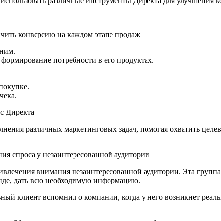
о использовать различные инструменты Директа для улучшения 
 ним.
 формирование потребности в его продуктах.
покупке.
чека.
с Директа
нения различных маркетинговых задач, помогая охватить целев
ия спроса у незаинтересованной аудитории
влечения внимания незаинтересованной аудитории. Эта группа л
енде, дать всю необходимую информацию.
ный клиент вспомнил о компании, когда у него возникнет реаль