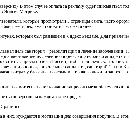
нверсию). В этом случае оплата за рекламу будет списываться т
 в Яндекс Метрике.
ьзователи, которые просмотрели 3 страницы сайта, часто оформ
я быстрее, и реклама становится эффективнее.
нтуках, который был размещен в Яндекс Рекламе. Для привлече
Главная цель санатория – реабилитация и лечение заболеваний.
териальное давление, лечение опорно-двигательного аппарата и 
охватить запросы по всей России, чтобы привлечь аудиторию, з
а лечении опорно-двигательного аппарата, санаторий Саки в К
лагает отдых у бассейна, поэтому мы также включили запросы,
нии, несмотря на использование запросов смежной тематики, о
оСтраницы
ана в них, нуждается в мотивации для совершения покупки. В э
.