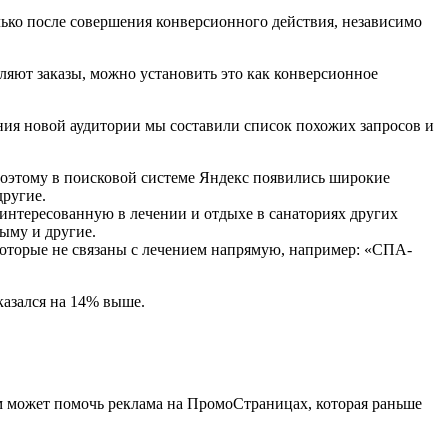
олько после совершения конверсионного действия, независимо
ляют заказы, можно установить это как конверсионное
ния новой аудитории мы составили список похожих запросов и
 Поэтому в поисковой системе Яндекс появились широкие
другие.
аинтересованную в лечении и отдыхе в санаториях других
рыму и другие.
 которые не связаны с лечением напрямую, например: «СПА-
казался на 14% выше.
том может помочь реклама на ПромоСтраницах, которая раньше