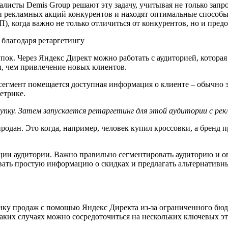
алисты Demis Group решают эту задачу, учитывая не только зап
 рекламных акций конкурентов и находят оптимальные способы 
, когда важно не только отличиться от конкурентов, но и пред
благодаря ретаргетингу
ок. Через Яндекс Директ можно работать с аудиторией, которая 
, чем привлечение новых клиентов.
 сегмент помещается доступная информация о клиенте – обычно 
Метрике.
купку. Затем запускается ретаргетинг для этой аудитории с рек
продан. Это когда, например, человек купил кроссовки, а бренд
ции аудитории. Важно правильно сегментировать аудиторию и оп
вать простую информацию о скидках и предлагать альтернатив
нку продаж с помощью Яндекс Директа из-за ограниченного бюд
аких случаях можно сосредоточиться на нескольких ключевых эт