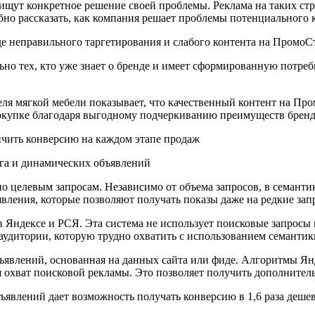
ищут конкретное решение своей проблемы. Реклама на таких ст
бно рассказать, как компания решает проблемы потенциального 
де неправильного таргетирования и слабого контента на ПромоС
но тех, кто уже знает о бренде и имеет сформированную потреб
еля мягкой мебели показывает, что качественный контент на П
покупке благодаря выгодному подчеркиванию преимуществ бренд
нга и динамических объявлений
целевым запросам. Независимо от объема запросов, в семантике
явления, которые позволяют получать показы даже на редкие зап
в Яндексе и РСЯ. Эта система не использует поисковые запросы 
 аудитории, которую трудно охватить с использованием семантик
ъявлений, основанная на данных сайта или фиде. Алгоритмы Ян
я охват поисковой рекламы. Это позволяет получить дополнител
ъявлений дает возможность получать конверсию в 1,6 раза деше