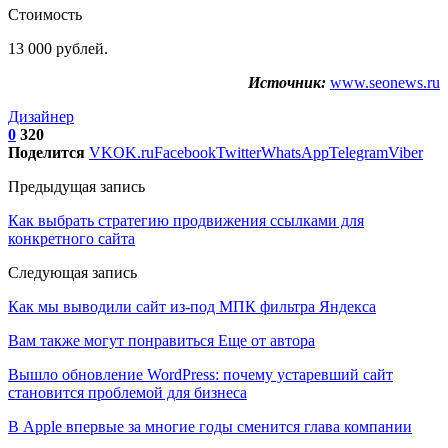
Стоимость
13 000 рублей.
Источник:
www.seonews.ru
Дизайнер
0
320
Поделится
VK
OK.ru
Facebook
Twitter
WhatsApp
Telegram
Viber
Предыдущая запись
Как выбрать стратегию продвижения ссылками для
конкретного сайта
Следующая запись
Как мы выводили сайт из-под МПК фильтра Яндекса
Вам также могут понравиться
Еще от автора
Вышло обновление WordPress: почему устаревший сайт
становится проблемой для бизнеса
В Apple впервые за многие годы сменится глава компании