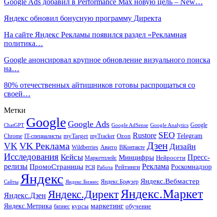
Google Ads добавил в Performance Max новую цель – New…
Яндекс обновил бонусную программу Директа
На сайте Яндекс Рекламы появился раздел «Рекламная
политика…
Google анонсировал крупное обновление визуального поиска
на…
80% отечественных айтишников готовы распрощаться со
своей…
Метки
Google
Google Ads
Google
ChatGPT
Google AdSense
Google Analytics
SEO
Rustore
Telegram
Ozon
IT-специалисты
myTarget
myTracker
Chrome
VK Реклама
Дзен
VK
Дизайн
Wildberries
Авито
ВКонтакте
Исследования
Кейсы
Пресс-
Минцифры
Нейросети
Маркетплейс
релизы
Реклама
ПромоСтраницы
Рейтинги
Роскомнадзор
РСЯ
Работа
Яндекс
Яндекс.Вебмастер
Яндекс.Браузер
Сайты
Яндекс.Бизнес
Яндекс.Маркет
Яндекс.Директ
Яндекс.Дзен
маркетинг
Яндекс.Метрика
обучение
бизнес
курсы