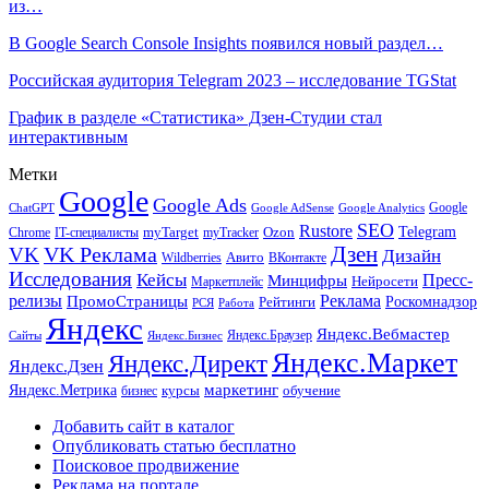
из…
В Google Search Console Insights появился новый раздел…
Российская аудитория Telegram 2023 – исследование TGStat
График в разделе «Статистика» Дзен-Студии стал
интерактивным
Метки
Google
Google Ads
Google
ChatGPT
Google AdSense
Google Analytics
SEO
Rustore
Telegram
Ozon
IT-специалисты
myTarget
myTracker
Chrome
VK Реклама
Дзен
VK
Дизайн
Wildberries
Авито
ВКонтакте
Исследования
Кейсы
Пресс-
Минцифры
Нейросети
Маркетплейс
релизы
Реклама
ПромоСтраницы
Рейтинги
Роскомнадзор
РСЯ
Работа
Яндекс
Яндекс.Вебмастер
Яндекс.Браузер
Сайты
Яндекс.Бизнес
Яндекс.Маркет
Яндекс.Директ
Яндекс.Дзен
маркетинг
Яндекс.Метрика
обучение
бизнес
курсы
Добавить сайт в каталог
Опубликовать статью бесплатно
Поисковое продвижение
Реклама на портале