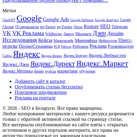
Предотвращение цепной прокрутки с помощью…
Метки
Google
Google Ads
Google
ChatGPT
Google AdSense
Google Analytics
SEO
Rustore
Telegram
Ozon
IT-специалисты
myTarget
myTracker
Chrome
VK Реклама
Дзен
VK
Дизайн
Wildberries
Авито
ВКонтакте
Исследования
Кейсы
Пресс-
Минцифры
Нейросети
Маркетплейс
релизы
Реклама
ПромоСтраницы
Рейтинги
Роскомнадзор
РСЯ
Работа
Яндекс
Яндекс.Вебмастер
Яндекс.Браузер
Сайты
Яндекс.Бизнес
Яндекс.Маркет
Яндекс.Директ
Яндекс.Дзен
маркетинг
Яндекс.Метрика
обучение
бизнес
курсы
Добавить сайт в каталог
Опубликовать статью бесплатно
Поисковое продвижение
Реклама на портале
© 2026 - SEO в Беларуси. Все права защищены.
Любое копирование материалов с нашего ресурса разрешается
только с обратной активной ссылкой на страницу статьи.
Все материалы опубликованные на сайте взяты с открытых
источников и других порталов интернета, все права на
авторство принадлежат их законным владельцам.