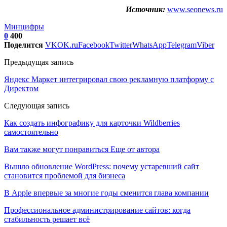
Источник:
www.seonews.ru
Минцифры
0
400
Поделится
VK
OK.ru
Facebook
Twitter
WhatsApp
Telegram
Viber
Предыдущая запись
Яндекс Маркет интегрировал свою рекламную платформу с
Директом
Следующая запись
Как создать инфографику для карточки Wildberries
самостоятельно
Вам также могут понравиться
Еще от автора
Вышло обновление WordPress: почему устаревший сайт
становится проблемой для бизнеса
В Apple впервые за многие годы сменится глава компании
Профессиональное администрирование сайтов: когда
стабильность решает всё