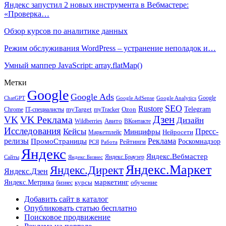
Яндекс запустил 2 новых инструмента в Вебмастере:
«Проверка…
Обзор курсов по аналитике данных
Режим обслуживания WordPress – устранение неполадок и…
Умный маппер JavaScript: array.flatMap()
Метки
Google
Google Ads
Google
ChatGPT
Google AdSense
Google Analytics
SEO
Rustore
Telegram
Ozon
IT-специалисты
myTarget
myTracker
Chrome
VK Реклама
Дзен
VK
Дизайн
Wildberries
Авито
ВКонтакте
Исследования
Кейсы
Пресс-
Минцифры
Нейросети
Маркетплейс
релизы
Реклама
ПромоСтраницы
Рейтинги
Роскомнадзор
РСЯ
Работа
Яндекс
Яндекс.Вебмастер
Яндекс.Браузер
Сайты
Яндекс.Бизнес
Яндекс.Маркет
Яндекс.Директ
Яндекс.Дзен
маркетинг
Яндекс.Метрика
обучение
бизнес
курсы
Добавить сайт в каталог
Опубликовать статью бесплатно
Поисковое продвижение