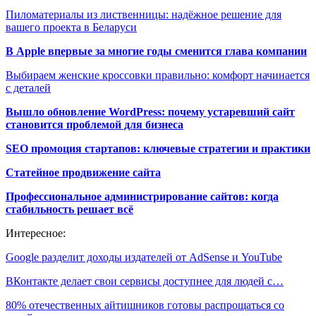
Пиломатериалы из лиственницы: надёжное решение для
вашего проекта в Беларуси
В Apple впервые за многие годы сменится глава компании
Выбираем женские кроссовки правильно: комфорт начинается
с деталей
Вышло обновление WordPress: почему устаревший сайт
становится проблемой для бизнеса
SEO промоция стартапов: ключевые стратегии и практики
Статейное продвижение сайта
Профессиональное администрирование сайтов: когда
стабильность решает всё
Интересное:
Google разделит доходы издателей от AdSense и YouTube
ВКонтакте делает свои сервисы доступнее для людей с…
80% отечественных айтишников готовы распрощаться со