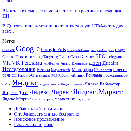
своей…
ВКонтакте поможет измерить текст в креативах с помощью
ИИ
В Директе теперь можно поставить единую UTM-метку для
всех…
Метки
Google
Google Ads
Google
ChatGPT
Google AdSense
Google Analytics
SEO
Rustore
Telegram
Ozon
IT-специалисты
myTarget
myTracker
Chrome
VK Реклама
Дзен
VK
Дизайн
Wildberries
Авито
ВКонтакте
Исследования
Кейсы
Пресс-
Минцифры
Нейросети
Маркетплейс
релизы
Реклама
ПромоСтраницы
Рейтинги
Роскомнадзор
РСЯ
Работа
Яндекс
Яндекс.Вебмастер
Яндекс.Браузер
Сайты
Яндекс.Бизнес
Яндекс.Маркет
Яндекс.Директ
Яндекс.Дзен
маркетинг
Яндекс.Метрика
обучение
бизнес
курсы
Добавить сайт в каталог
Опубликовать статью бесплатно
Поисковое продвижение
Реклама на портале