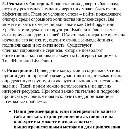
5. Реклама у блогеров.
Люди склонны доверять блогерам,
поэтому рекламная кампания через них может быть очень
эффективной. Главное условие успеха – найти подходящего
блогера среди огромного количества инфлюенсеров. Вы
можете искать их через биржи, такие как GetBlogger или
EpicStars, или делать это вручную. Выберите блогера, чья
аудитория совпадает с вашей. Обязательно потратьте время на
изучение его контента, оцените стиль взаимодействия с
подписчиками и их активность. Существуют
специализированные сервисы, которые позволяют
объективно анализировать аккаунты блогеров (например,
TrendHero или LiveDune).
6. Розыгрыши.
Проведение конкурсов в социальных сетях
происходит по простой схеме: участники подписываются на
определенную группу или аккаунт и выполняют несложное
задание. Такой прием можно использовать и на других
интернет-ресурсах. При этом важно тщательно и подробно
прописать условия, чтобы исключить недопонимание и
возможные проблемы.
Наши рекомендации: если посещаемость вашего
сайта низкая, то для увеличения активности на
конкурсе вы можете воспользоваться
вышеперечисленными методами для привлечения