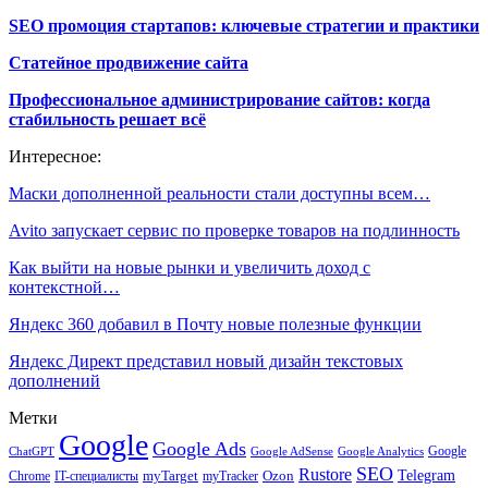
SEO промоция стартапов: ключевые стратегии и практики
Статейное продвижение сайта
Профессиональное администрирование сайтов: когда
стабильность решает всё
Интересное:
Маски дополненной реальности стали доступны всем…
Avito запускает сервис по проверке товаров на подлинность
Как выйти на новые рынки и увеличить доход с
контекстной…
Яндекс 360 добавил в Почту новые полезные функции
Яндекс Директ представил новый дизайн текстовых
дополнений
Метки
Google
Google Ads
Google
ChatGPT
Google AdSense
Google Analytics
SEO
Rustore
Telegram
Ozon
IT-специалисты
myTarget
myTracker
Chrome