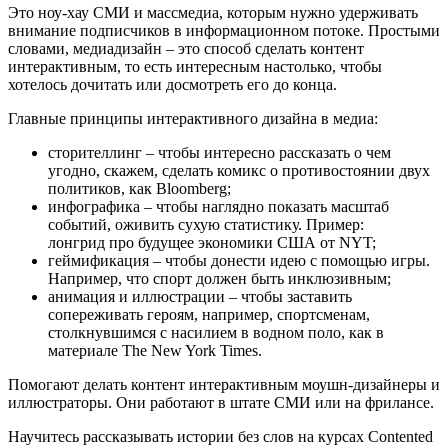
Это ноу-хау СМИ и массмедиа, которым нужно удерживать
внимание подписчиков в информационном потоке. Простыми
словами, медиадизайн – это способ сделать контент
интерактивным, то есть интересным настолько, чтобы
хотелось дочитать или досмотреть его до конца.
Главные принципы интерактивного дизайна в медиа:
сторителлинг – чтобы интересно рассказать о чем
угодно, скажем, сделать комикс о противостоянии двух
политиков, как Bloomberg;
инфографика – чтобы наглядно показать масштаб
событий, оживить сухую статистику. Пример:
лонгрид про будущее экономики США от NYT;
геймификация – чтобы донести идею с помощью игры.
Например, что спорт должен быть инклюзивным;
анимация и иллюстрации – чтобы заставить
сопереживать героям, например, спортсменам,
столкнувшимся с насилием в водном поло, как в
материале The New York Times.
Помогают делать контент интерактивным моушн-дизайнеры и
иллюстраторы. Они работают в штате СМИ или на фрилансе.
Научитесь рассказывать истории без слов на курсах Contented