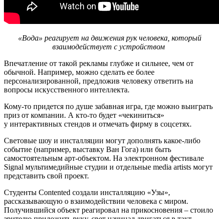
«Вода» реагирует на движения рук человека, который
взаимодействует с устройством
Впечатление от такой рекламы глубже и сильнее, чем от
обычной. Например, можно сделать ее более
персонализированной, предложив человеку ответить на
вопросы искусственного интеллекта.
Кому-то придется по душе забавная игра, где можно выиграть
приз от компании. А кто-то будет «чекиниться»
у интерактивных стендов и отмечать фирму в соцсетях.
Световые шоу и инсталляции могут дополнять какое-либо
событие (например, выставку Ван Гога) или быть
самостоятельным арт-объектом. На электронном фестивале
Signal мультимедийные студии и отдельные media artists могут
представить свой проект.
Студенты Contented создали инсталляцию «Узы»,
рассказывающую о взаимодействии человека с миром.
Получившийся объект реагировал на прикосновения – стоило
зрителю приложить руку, свет начинал двигаться в такт