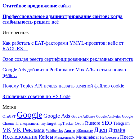
Статейное продвижение сайта
Профессиональное администрирование сайтов: когда
стабильность решает всё
Интересное:
Как работать с EAT-факторами YMYL-проектов: кейс от
RACURS…
Ozon создал реестр сертифицированных рекламных агентств
Google Ads добавит в Performance Max А/Б-тесты и новую
цель…
Почему Topics API нельзя назвать заменой файлов cookie
8 полезных советов по VS Code
Метки
Google
Google Ads
Google
ChatGPT
Google AdSense
Google Analytics
SEO
Rustore
Telegram
Ozon
IT-специалисты
myTarget
myTracker
Chrome
VK Реклама
Дзен
VK
Дизайн
Wildberries
Авито
ВКонтакте
Исследования
Кейсы
Пресс-
Минцифры
Нейросети
Маркетплейс