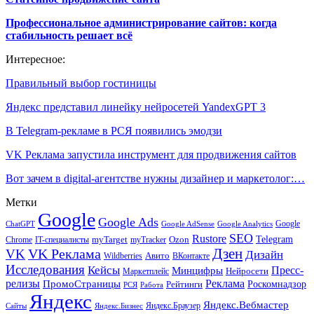
Профессиональное администрирование сайтов: когда
стабильность решает всё
Интересное:
Правильный выбор гостиницы
Яндекс представил линейку нейросетей YandexGPT 3
В Telegram-рекламе в РСЯ появились эмодзи
VK Реклама запустила инструмент для продвижения сайтов
Вот зачем в digital-агентстве нужны дизайнер и маркетолог:…
Метки
Google
Google Ads
Google
ChatGPT
Google AdSense
Google Analytics
SEO
Rustore
Telegram
Ozon
IT-специалисты
myTarget
myTracker
Chrome
VK Реклама
Дзен
VK
Дизайн
Wildberries
Авито
ВКонтакте
Исследования
Кейсы
Пресс-
Минцифры
Нейросети
Маркетплейс
релизы
Реклама
ПромоСтраницы
Рейтинги
Роскомнадзор
РСЯ
Работа
Яндекс
Яндекс.Вебмастер
Яндекс.Браузер
Сайты
Яндекс.Бизнес