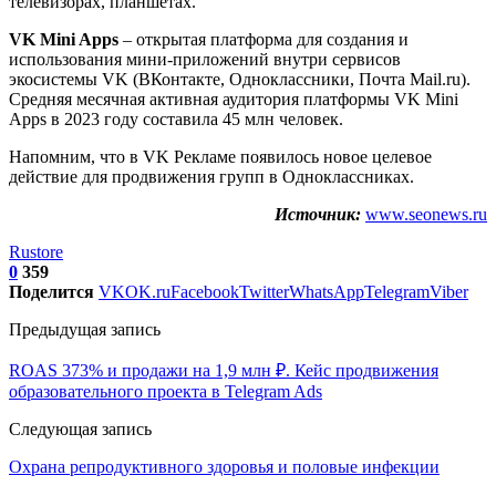
телевизорах, планшетах.
VK Mini Apps
– открытая платформа для создания и
использования мини-приложений внутри сервисов
экосистемы VK (ВКонтакте, Одноклассники, Почта Mail.ru).
Средняя месячная активная аудитория платформы VK Mini
Apps в 2023 году составила 45 млн человек.
Напомним, что в VK Рекламе появилось новое целевое
действие для продвижения групп в Одноклассниках.
Источник:
www.seonews.ru
Rustore
0
359
Поделится
VK
OK.ru
Facebook
Twitter
WhatsApp
Telegram
Viber
Предыдущая запись
ROAS 373% и продажи на 1,9 млн ₽. Кейс продвижения
образовательного проекта в Telegram Ads
Следующая запись
Охрана репродуктивного здоровья и половые инфекции