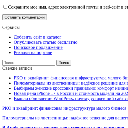
Сохраните мое имя, адрес электронной почты и веб-сайт в э
Сервисы
Добавить сайт в каталог
Опубликовать статью бесплатно
Поисковое продвижение
Реклама на портале
Свежие записи
РКО и эквайринг: финансовая инфраструктура малого би
Пиломатериалы из лиственницы: надёжное решение для в
Выбираем женские кроссовки правильно: комфорт начина
Новая цена iPhone 17 в России и стоимость модели на 202
Вышло обновление WordPress: почему устаревший сайт с
РКО и эквайринг: финансовая инфраструктура малого бизнеса
Пиломатериалы из лиственницы: надёжное решение для вашего
В Apple впервые за многие годы сменится глава компании