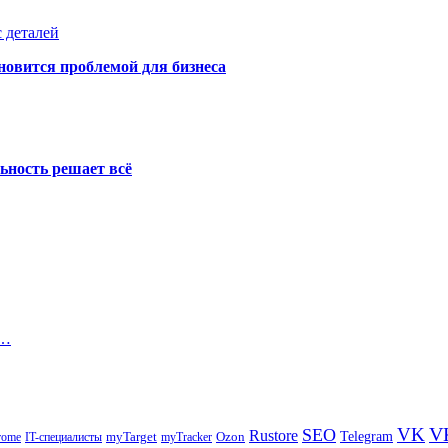
 деталей
новится проблемой для бизнеса
ьность решает всё
в…
V
VK
SEO
Rustore
Telegram
Ozon
IT-специалисты
myTarget
myTracker
rome