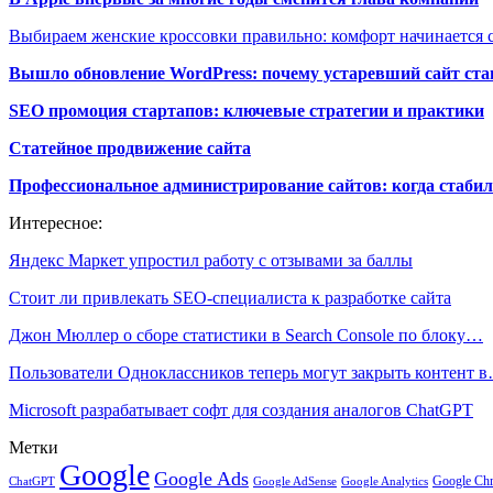
Выбираем женские кроссовки правильно: комфорт начинается с
Вышло обновление WordPress: почему устаревший сайт ста
SEO промоция стартапов: ключевые стратегии и практики
Статейное продвижение сайта
Профессиональное администрирование сайтов: когда стабил
Интересное:
Яндекс Маркет упростил работу с отзывами за баллы
Стоит ли привлекать SEO-специалиста к разработке сайта
Джон Мюллер о сборе статистики в Search Console по блоку…
Пользователи Одноклассников теперь могут закрыть контент 
Microsoft разрабатывает софт для создания аналогов ChatGPT
Метки
Google
Google Ads
Google Ch
ChatGPT
Google AdSense
Google Analytics