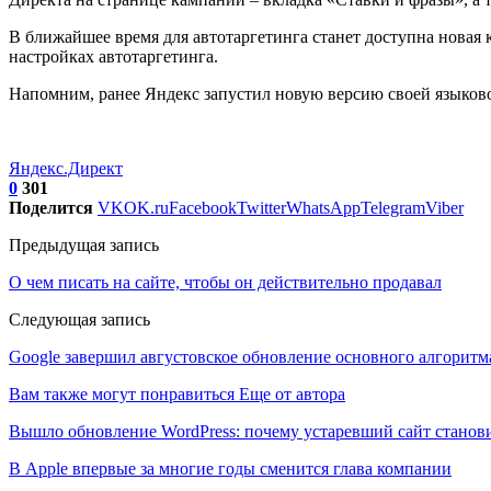
В ближайшее время для автотаргетинга станет доступна новая ка
настройках автотаргетинга.
Напомним, ранее Яндекс запустил новую версию своей языков
Яндекс.Директ
0
301
Поделится
VK
OK.ru
Facebook
Twitter
WhatsApp
Telegram
Viber
Предыдущая запись
О чем писать на сайте, чтобы он действительно продавал
Следующая запись
Google завершил августовское обновление основного алгоритм
Вам также могут понравиться
Еще от автора
Вышло обновление WordPress: почему устаревший сайт станови
В Apple впервые за многие годы сменится глава компании