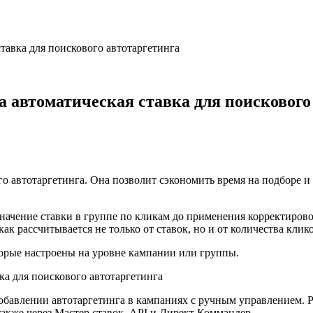
тавка для поискового автотаргетинга
а автоматическая ставка для поискового
о автотаргетинга. Она позволит сэкономить время на подборе и 
значение ставки в группе по кликам до применения корректиров
ак рассчитывается не только от ставок, но и от количества клико
торые настроены на уровне кампании или группы.
обавлении автотаргетинга в кампаниях с ручным управлением. Р
также через Мастер ставок, API и Директ Коммандер.