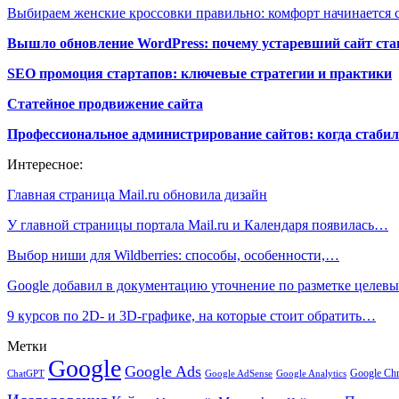
Выбираем женские кроссовки правильно: комфорт начинается с
Вышло обновление WordPress: почему устаревший сайт ста
SEO промоция стартапов: ключевые стратегии и практики
Статейное продвижение сайта
Профессиональное администрирование сайтов: когда стабил
Интересное:
Главная страница Mail.ru обновила дизайн
У главной страницы портала Mail.ru и Календаря появилась…
Выбор ниши для Wildberries: способы, особенности,…
Google добавил в документацию уточнение по разметке целе
9 курсов по 2D- и 3D-графике, на которые стоит обратить…
Метки
Google
Google Ads
Google Ch
ChatGPT
Google AdSense
Google Analytics