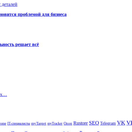
 деталей
новится проблемой для бизнеса
ьность решает всё
вых…
V
VK
SEO
Rustore
Telegram
Ozon
IT-специалисты
myTarget
myTracker
rome