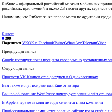
RuStore – официальный российский магазин мобильных прило
российских приложений и около 2,3 тысячи других сервисов о
Напомним, что RuStore занял первое место по аудитории сред
Rustore
0
399
Поделится
VK
OK.ru
Facebook
Twitter
WhatsApp
Telegram
Viber
Предыдущая запись
Google тестирует показ процента своевремено доставленных за
Следующая запись
Просмотр VK Клипов стал доступен в Одноклассниках
Вам также могут понравиться
Еще от автора
Вышло обновление WordPress: почему устаревший сайт станови
В Apple впервые за многие годы сменится глава компании
Профессиональное администрирование сайтов: когда стабильно