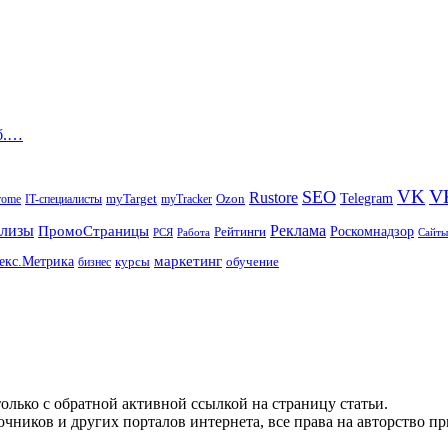
уб.…
V
VK
SEO
Rustore
Telegram
Ozon
IT-специалисты
myTarget
myTracker
rome
елизы
Реклама
ПромоСтраницы
Рейтинги
Роскомнадзор
РСЯ
Работа
Сайты
маркетинг
екс.Метрика
обучение
бизнес
курсы
олько с обратной активной ссылкой на страницу статьи.
чников и других порталов интернета, все права на авторство п