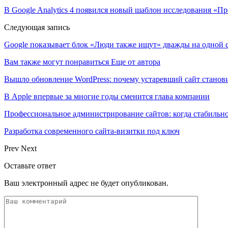
В Google Analytics 4 появился новый шаблон исследования «П
Следующая запись
Google показывает блок «Люди также ищут» дважды на одной 
Вам также могут понравиться
Еще от автора
Вышло обновление WordPress: почему устаревший сайт станови
В Apple впервые за многие годы сменится глава компании
Профессиональное администрирование сайтов: когда стабильно
Разработка современного сайта-визитки под ключ
Prev
Next
Оставьте ответ
Ваш электронный адрес не будет опубликован.