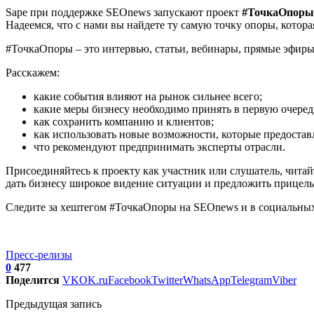
Sape при поддержке SEOnews запускают проект
#ТочкаОпоры
Надеемся, что с нами вы найдете ту самую точку опоры, котор
#ТочкаОпоры – это интервью, статьи, вебинары, прямые эфиры
Расскажем:
какие события влияют на рынок сильнее всего;
какие меры бизнесу необходимо принять в первую очеред
как сохранить компанию и клиентов;
как использовать новые возможности, которые предостав
что рекомендуют предпринимать эксперты отрасли.
Присоединяйтесь к проекту как участник или слушатель, читай
дать бизнесу широкое видение ситуации и предложить прицел
Следите за хештегом #ТочкаОпоры на SEOnews и в социальных 
Пресс-релизы
0
477
Поделится
VK
OK.ru
Facebook
Twitter
WhatsApp
Telegram
Viber
Предыдущая запись