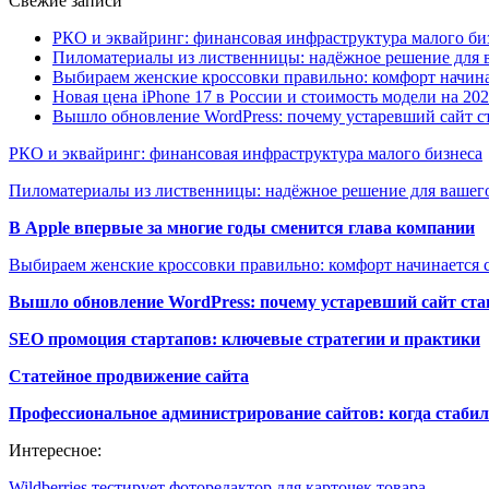
Свежие записи
РКО и эквайринг: финансовая инфраструктура малого би
Пиломатериалы из лиственницы: надёжное решение для в
Выбираем женские кроссовки правильно: комфорт начина
Новая цена iPhone 17 в России и стоимость модели на 202
Вышло обновление WordPress: почему устаревший сайт с
РКО и эквайринг: финансовая инфраструктура малого бизнеса
Пиломатериалы из лиственницы: надёжное решение для вашего
В Apple впервые за многие годы сменится глава компании
Выбираем женские кроссовки правильно: комфорт начинается с
Вышло обновление WordPress: почему устаревший сайт ста
SEO промоция стартапов: ключевые стратегии и практики
Статейное продвижение сайта
Профессиональное администрирование сайтов: когда стабил
Интересное:
Wildberries тестирует фоторедактор для карточек товара