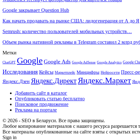
Google закрывает Question Hub
Как начать продавать на рынке США: лидогенерация от А до Я
Semrush: количество пользователей мобильных устройств…
Объем рынка нативной рекламы в Telegram составил 2 млрд р
Метки
Google
Google Ads
Google Ch
ChatGPT
Google AdSense
Google Analytics
Исследования
Кейсы
Пресс-р
Минцифры
Нейросети
Маркетплейс
Яндекс.Маркет
Яндекс.Директ
Яндекс.Дзен
Янд
Добавить сайт в каталог
Опубликовать статью бесплатно
Поисковое продвижение
Реклама на портале
© 2026 - SEO в Беларуси. Все права защищены.
Любое копирование материалов с нашего ресурса разрешается т
Все материалы опубликованные на сайте взяты с открытых исто
Sign in