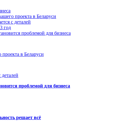
знеса
ашего проекта в Беларуси
ется с деталей
3 год
тановится проблемой для бизнеса
 проекта в Беларуси
 деталей
новится проблемой для бизнеса
ьность решает всё