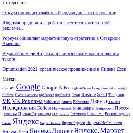
Интересное:
Откуда приходит трафик в бренд-медиа – исследование
Ringostat представила рейтинг агентств контекстной
рекламы…
Popeyes обновляет маркетинговую стратегию в Северной
Америке
В умной камере Яндекса появился режим распознавания
текста
Optimization 2021: органическое продвижение в Яндекс.Дзен
Метки
Google
Google Ads
Google
ChatGPT
Google AdSense
Google Analytics
SEO
Rustore
Telegram
Ozon
IT-специалисты
myTarget
myTracker
Chrome
VK Реклама
Дзен
VK
Дизайн
Wildberries
Авито
ВКонтакте
Исследования
Кейсы
Пресс-
Минцифры
Нейросети
Маркетплейс
релизы
Реклама
ПромоСтраницы
Рейтинги
Роскомнадзор
РСЯ
Работа
Яндекс
Яндекс.Вебмастер
Яндекс.Браузер
Сайты
Яндекс.Бизнес
Яндекс.Маркет
Яндекс.Директ
Яндекс.Дзен