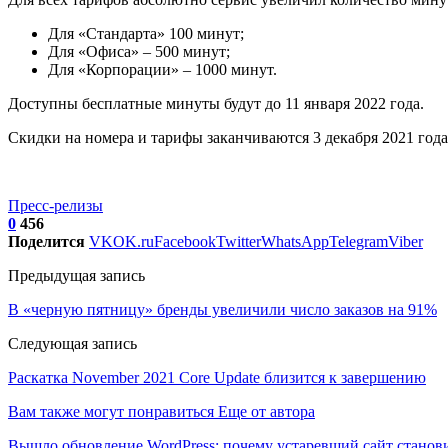
Для «Стандарта» 100 минут;
Для «Офиса» – 500 минут;
Для «Корпорации» – 1000 минут.
Доступны бесплатные минуты будут до 11 января 2022 года.
Скидки на номера и тарифы заканчиваются 3 декабря 2021 год
Пресс-релизы
0
456
Поделится
VK
OK.ru
Facebook
Twitter
WhatsApp
Telegram
Viber
Предыдущая запись
В «черную пятницу» бренды увеличили число заказов на 91%
Следующая запись
Раскатка November 2021 Core Update близится к завершению
Вам также могут понравиться
Еще от автора
Вышло обновление WordPress: почему устаревший сайт станови