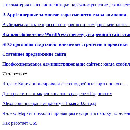
Пиломатериалы из лиственницы: надёжное решение для вашего
В Apple впервые за многие годы сменится глава компании
Выбираем женские кроссовки правильно: комфорт начинается с
Вышло обновление WordPress: почему устаревший сайт ста
SEO промоция стартапов: ключевые стратегии и практики
Статейное продвижение сайта
Профессиональное администрирование сайтов: когда стабил
Интересное:
Яндекс Карты анонсировали сверхподробные карты нового…
Дзен реализовал закреп каналов в разделе «Подписки»
Alexa.com прекращает работу с 1 мая 2022 года
Яндекс Маркет позволит продавцам настроить скидку по зел
Как работает CSS