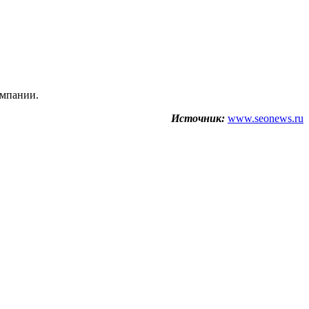
омпании.
Источник:
www.seonews.ru