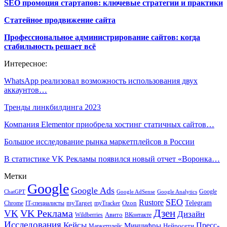
SEO промоция стартапов: ключевые стратегии и практики
Статейное продвижение сайта
Профессиональное администрирование сайтов: когда
стабильность решает всё
Интересное:
WhatsApp реализовал возможность использования двух
аккаунтов…
Тренды линкбилдинга 2023
Компания Elementor приобрела хостинг статичных сайтов…
Большое исследование рынка маркетплейсов в России
В статистике VK Рекламы появился новый отчет «Воронка…
Метки
Google
Google Ads
Google
ChatGPT
Google AdSense
Google Analytics
SEO
Rustore
Telegram
Ozon
IT-специалисты
myTarget
myTracker
Chrome
VK Реклама
Дзен
VK
Дизайн
Wildberries
Авито
ВКонтакте
Исследования
Кейсы
Пресс-
Минцифры
Нейросети
Маркетплейс