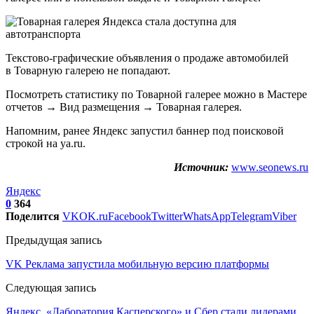
Текстово-графические объявления о продаже автомобилей
в Товарную галерею не попадают.
Посмотреть статистику по Товарной галерее можно в Мастере
отчетов → Вид размещения → Товарная галерея.
Напомним, ранее Яндекс запустил баннер под поисковой
строкой на ya.ru.
Источник:
www.seonews.ru
Яндекс
0
364
Поделится
VK
OK.ru
Facebook
Twitter
WhatsApp
Telegram
Viber
Предыдущая запись
VK Реклама запустила мобильную версию платформы
Следующая запись
Яндекс, «Лаборатория Касперского» и Сбер стали лидерами