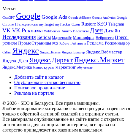
Метки
Google
Google Ads
Google
ChatGPT
Google AdSense
Google Analytics
SEO
Rustore
Telegram
Ozon
IT-специалисты
myTarget
myTracker
Chrome
VK Реклама
Дзен
VK
Дизайн
Wildberries
Авито
ВКонтакте
Исследования
Кейсы
Пресс-
Минцифры
Нейросети
Маркетплейс
релизы
Реклама
ПромоСтраницы
Рейтинги
Роскомнадзор
РСЯ
Работа
Яндекс
Яндекс.Вебмастер
Яндекс.Браузер
Сайты
Яндекс.Бизнес
Яндекс.Маркет
Яндекс.Директ
Яндекс.Дзен
маркетинг
Яндекс.Метрика
обучение
бизнес
курсы
Добавить сайт в каталог
Опубликовать статью бесплатно
Поисковое продвижение
Реклама на портале
© 2026 - SEO в Беларуси. Все права защищены.
Любое копирование материалов с нашего ресурса разрешается
только с обратной активной ссылкой на страницу статьи.
Все материалы опубликованные на сайте взяты с открытых
источников и других порталов интернета, все права на
авторство принадлежат их законным владельцам.