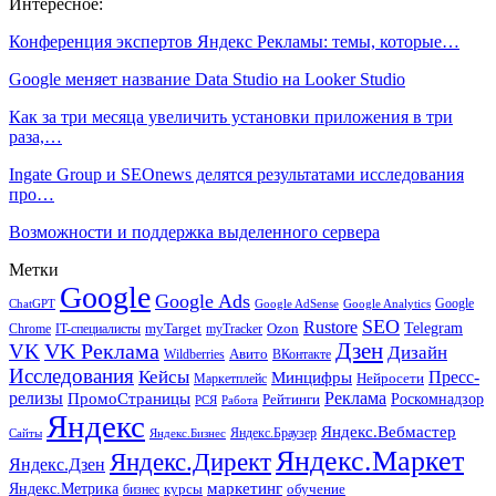
Интересное:
Конференция экспертов Яндекс Рекламы: темы, которые…
Google меняет название Data Studio на Looker Studio
Как за три месяца увеличить установки приложения в три
раза,…
Ingate Group и SEOnews делятся результатами исследования
про…
Возможности и поддержка выделенного сервера
Метки
Google
Google Ads
Google
ChatGPT
Google AdSense
Google Analytics
SEO
Rustore
Telegram
Ozon
IT-специалисты
myTarget
myTracker
Chrome
VK Реклама
Дзен
VK
Дизайн
Wildberries
Авито
ВКонтакте
Исследования
Кейсы
Пресс-
Минцифры
Нейросети
Маркетплейс
релизы
Реклама
ПромоСтраницы
Рейтинги
Роскомнадзор
РСЯ
Работа
Яндекс
Яндекс.Вебмастер
Яндекс.Браузер
Сайты
Яндекс.Бизнес
Яндекс.Маркет
Яндекс.Директ
Яндекс.Дзен
маркетинг
Яндекс.Метрика
обучение
бизнес
курсы