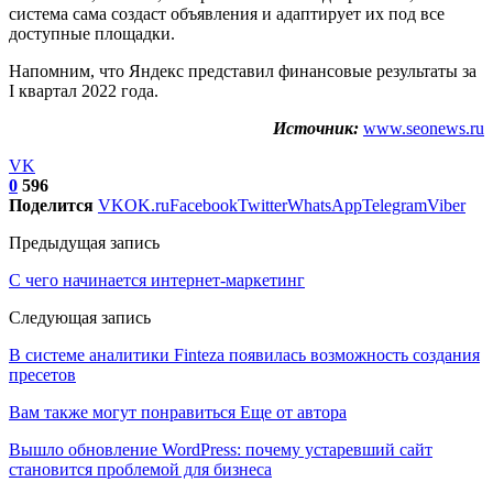
система сама создаст объявления и адаптирует их под все
доступные площадки.
Напомним, что Яндекс представил финансовые результаты за
I квартал 2022 года.
Источник:
www.seonews.ru
VK
0
596
Поделится
VK
OK.ru
Facebook
Twitter
WhatsApp
Telegram
Viber
Предыдущая запись
С чего начинается интернет-маркетинг
Следующая запись
В системе аналитики Finteza появилась возможность создания
пресетов
Вам также могут понравиться
Еще от автора
Вышло обновление WordPress: почему устаревший сайт
становится проблемой для бизнеса