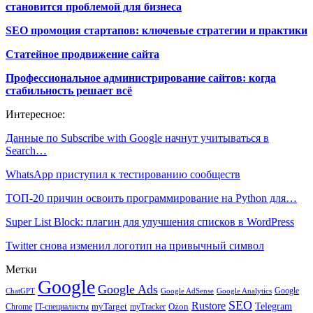
становится проблемой для бизнеса
SEO промоция стартапов: ключевые стратегии и практики
Статейное продвижение сайта
Профессиональное администрирование сайтов: когда
стабильность решает всё
Интересное:
Данные по Subscribe with Google начнут учитываться в
Search…
WhatsApp приступил к тестированию сообществ
ТОП-20 причин освоить программирование на Python для…
Super List Block: плагин для улучшения списков в WordPress
Twitter снова изменил логотип на привычный символ
Метки
Google
Google Ads
Google
ChatGPT
Google AdSense
Google Analytics
SEO
Rustore
Telegram
Ozon
IT-специалисты
myTarget
myTracker
Chrome