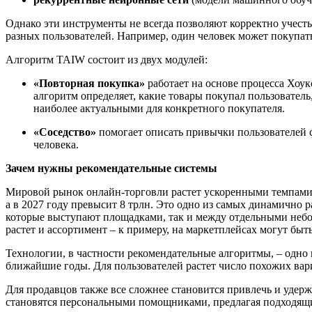
Однако эти инструменты не всегда позволяют корректно учесть
разных пользователей. Например, один человек может покупать 
Алгоритм TAIW состоит из двух модулей:
«Повторная покупка»
работает на основе процесса Хоук
алгоритм определяет, какие товары покупал пользователь
наиболее актуальными для конкретного покупателя.
«Соседство»
помогает описать привычки пользователей 
человека.
Зачем нужны рекомендательные системы
Мировой рынок онлайн-торговли растет ускоренными темпами с
а в 2027 году превысит 8 трлн. Это одно из самых динамично 
которые выступают площадками, так и между отдельными небо
растет и ассортимент – к примеру, на маркетплейсах могут б
Технологии, в частности рекомендательные алгоритмы, – одно и
ближайшие годы. Для пользователей растет число похожих вари
Для продавцов также все сложнее становится привлечь и удер
становятся персональными помощниками, предлагая подходящи