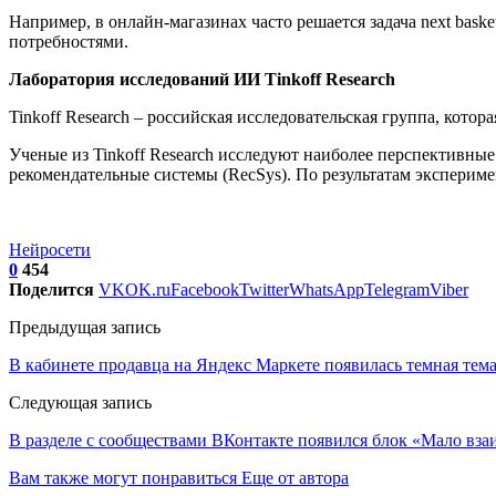
Например, в онлайн-магазинах часто решается задача next bask
потребностями.
Лаборатория исследований ИИ Tinkoff Research
Tinkoff Research – российская исследовательская группа, кото
Ученые из Tinkoff Research исследуют наиболее перспективные
рекомендательные системы (RecSys). По результатам эксперим
Нейросети
0
454
Поделится
VK
OK.ru
Facebook
Twitter
WhatsApp
Telegram
Viber
Предыдущая запись
В кабинете продавца на Яндекс Маркете появилась темная тем
Следующая запись
В разделе с сообществами ВКонтакте появился блок «Мало вза
Вам также могут понравиться
Еще от автора