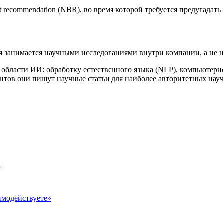
et recommendation (NBR), во время которой требуется предугадат
рая занимается научными исследованиями внутри компании, а не 
 области ИИ: обработку естественного языка (NLP), компьютерно
ентов они пишут научные статьи для наиболее авторитетных на
а
имодействуете»