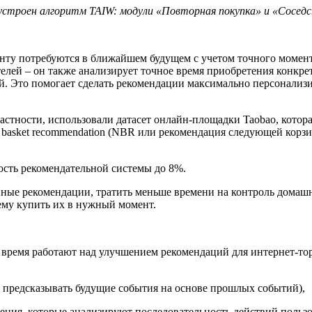
устроен алгоритм TAIW: модули «Повторная покупка» и «Сосед
енту потребуются в ближайшем будущем с учетом точного момент
елей – он также анализирует точное время приобретения конкр
й. Это помогает сделать рекомендации максимально персонализ
стности, использовали датасет онлайн-площадки Taobao, котора
 basket recommendation (NBR или рекомендация следующей корзи
ость рекомендательной системы до 8%.
ные рекомендации, тратить меньше времени на контроль домашни
 ему купить их в нужный момент.
 время работают над улучшением рекомендаций для интернет-тор
т предсказывать будущие события на основе прошлых событий),
ния, которые анализируют последовательность действий пользо