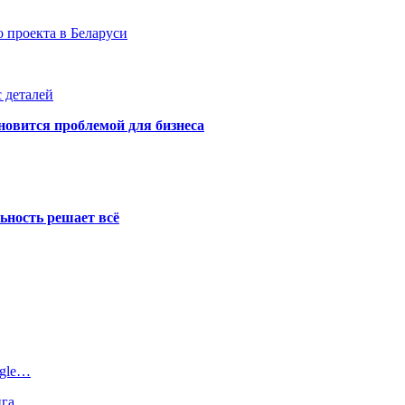
 проекта в Беларуси
 деталей
новится проблемой для бизнеса
ьность решает всё
ogle…
инга…