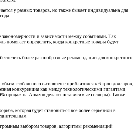
чается у разных товаров, но также бывает индивидуальна для
года.
ые закономерности и зависимости между событиями. Так
уль помогает определить, когда конкретные товары будут
беспечить более разнообразные рекомендации для конкретного
объем глобального e-commerce приблизился к 6 трлн долларов,
ьезная конкуренция как между технологическими гигантами,
0% продаж на Amazon делают независимые селлеры). Также
рьба, которая будет становиться все более серьезной в
руднительным.
с огромным выбором товаров, алгоритмы рекомендаций