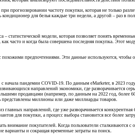
 при прогнозировании частоту покупки, которая не только разли
кондиционер для белья каждые три недели, а другой – раз в пол
са – статистической модели, которая позволяет понять временн
, как часто и когда была совершена последняя покупка. Этот мод
с похожими предпочтениями. Эти данные используются, чтобы о
 начала пандемии COVID-19. По данным eMarketer, в 2023 году 
развивающихся направлений экономики, где разворачивается сер
льшими продавцами (например, по данным на 2022 год, более 6
ыть представлены миллионы или даже миллиарды товаров.
з главных направлений, где уже разворачивается конкурентная бо
антов для покупки, а процесс выбора становится все более зат
жать внимание покупателей. Когда пользователи сталкиваются 
е варианты и сокращая временные затраты на поиск.