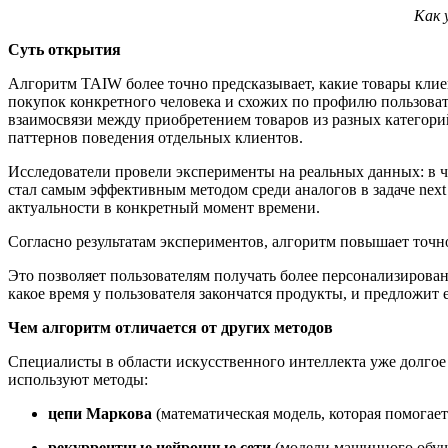
Как 
Суть открытия
Алгоритм TAIW более точно предсказывает, какие товары кли
покупок конкретного человека и схожих по профилю пользоват
взаимосвязи между приобретением товаров из разных категори
паттернов поведения отдельных клиентов.
Исследователи провели эксперименты на реальных данных: в ча
стал самым эффективным методом среди аналогов в задаче next
актуальности в конкретный момент времени.
Согласно результатам экспериментов, алгоритм повышает точн
Это позволяет пользователям получать более персонализирован
какое время у пользователя закончатся продукты, и предложит
Чем алгоритм отличается от других методов
Специалисты в области искусственного интеллекта уже долгое
используют методы:
цепи Маркова
(математическая модель, которая помогае
рекуррентные нейронные сети
(модели машинного обуче