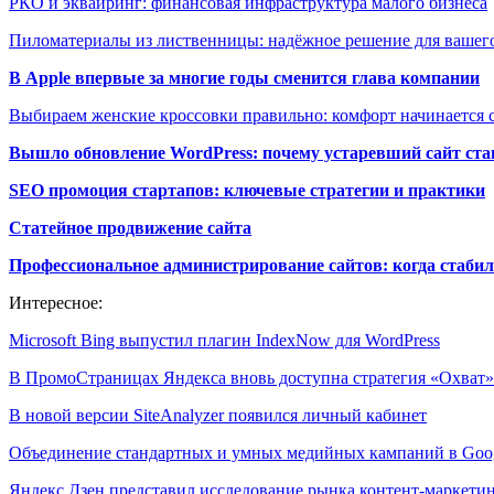
РКО и эквайринг: финансовая инфраструктура малого бизнеса
Пиломатериалы из лиственницы: надёжное решение для вашего
В Apple впервые за многие годы сменится глава компании
Выбираем женские кроссовки правильно: комфорт начинается с
Вышло обновление WordPress: почему устаревший сайт ста
SEO промоция стартапов: ключевые стратегии и практики
Статейное продвижение сайта
Профессиональное администрирование сайтов: когда стабил
Интересное:
Microsoft Bing выпустил плагин IndexNow для WordPress
В ПромоСтраницах Яндекса вновь доступна стратегия «Охват»
В новой версии SiteAnalyzer появился личный кабинет
Объединение стандартных и умных медийных кампаний в Go
Яндекс Дзен представил исследование рынка контент-маркет