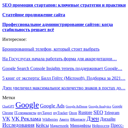
SEO промоция стартапов: ключевые стратегии и практики
Статейное продвижение сайта
Профессиональное администрирование сайтов: когда
стабильность решает всё
Интересное:
Бронированный телефон, который стоит выбрать
На Госуслугах начала работать форма для аккредитации…
Google Search Console Insights теперь поддерживает Google…
5 книг от эксперта: Билл Гейтс (Microsoft). Подборка за 2021…
Дзен увеличил максимальное количество знаков в постах до…
Метки
Google
Google Ads
Google
ChatGPT
Google AdSense
Google Analytics
SEO
Rustore
Telegram
Ozon
IT-специалисты
myTarget
myTracker
Chrome
VK Реклама
Дзен
VK
Дизайн
Wildberries
Авито
ВКонтакте
Исследования
Кейсы
Пресс-
Минцифры
Нейросети
Маркетплейс