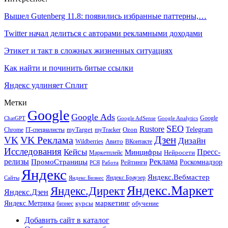
Вышел Gutenberg 11.8: появились избранные паттерны,…
Twitter начал делиться с авторами рекламными доходами
Этикет и такт в сложных жизненных ситуациях
Как найти и починить битые ссылки
Яндекс удлиняет Сплит
Метки
Google
Google Ads
Google
ChatGPT
Google AdSense
Google Analytics
SEO
Rustore
Telegram
Ozon
IT-специалисты
myTarget
myTracker
Chrome
VK Реклама
Дзен
VK
Дизайн
Wildberries
Авито
ВКонтакте
Исследования
Кейсы
Пресс-
Минцифры
Нейросети
Маркетплейс
релизы
Реклама
ПромоСтраницы
Рейтинги
Роскомнадзор
РСЯ
Работа
Яндекс
Яндекс.Вебмастер
Яндекс.Браузер
Сайты
Яндекс.Бизнес
Яндекс.Маркет
Яндекс.Директ
Яндекс.Дзен
маркетинг
Яндекс.Метрика
обучение
бизнес
курсы
Добавить сайт в каталог