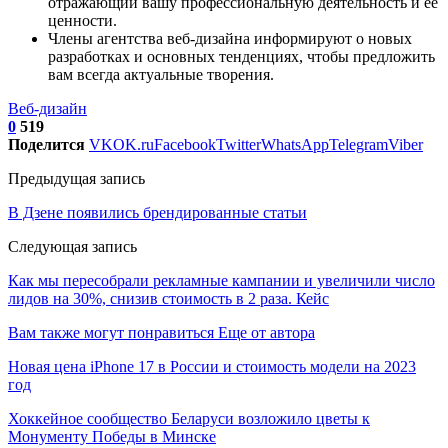
отражающий вашу профессиональную деятельность и ее
ценности.
Члены агентства веб-дизайна информируют о новых
разработках и основных тенденциях, чтобы предложить
вам всегда актуальные творения.
Веб-дизайн
0
519
Поделится
VK
OK.ru
Facebook
Twitter
WhatsApp
Telegram
Viber
Предыдущая запись
В Дзене появились брендированные статьи
Следующая запись
Как мы пересобрали рекламные кампании и увеличили число
лидов на 30%, снизив стоимость в 2 раза. Кейс
Вам также могут понравиться
Еще от автора
Новая цена iPhone 17 в России и стоимость модели на 2023
год
Хоккейное сообщество Беларуси возложило цветы к
Монументу Победы в Минске