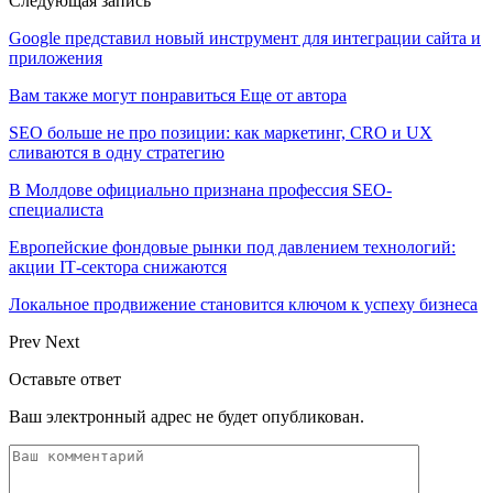
Следующая запись
Google представил новый инструмент для интеграции сайта и
приложения
Вам также могут понравиться
Еще от автора
SEO больше не про позиции: как маркетинг, CRO и UX
сливаются в одну стратегию
В Молдове официально признана профессия SEO-
специалиста
Европейские фондовые рынки под давлением технологий:
акции IT‑сектора снижаются
Локальное продвижение становится ключом к успеху бизнеса
Prev
Next
Оставьте ответ
Ваш электронный адрес не будет опубликован.