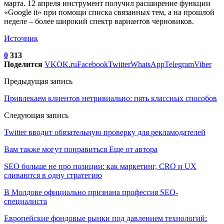
марта. 12 апреля инструмент получил расширение функции
«Google it» при помощи списка связанных тем, а на прошлой
неделе – более широкий спектр вариантов черновиков.
Источник
0
313
Поделится
VK
OK.ru
Facebook
Twitter
WhatsApp
Telegram
Viber
Предыдущая запись
Привлекаем клиентов нетривиально: пять классных способов
Следующая запись
Twitter вводит обязательную проверку для рекламодателей
Вам также могут понравиться
Еще от автора
SEO больше не про позиции: как маркетинг, CRO и UX
сливаются в одну стратегию
В Молдове официально признана профессия SEO-
специалиста
Европейские фондовые рынки под давлением технологий: