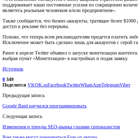
поддерживает наши постоянные усилия по сокращению количеств
являетесь реальным человеком и/или предприятием».
Также сообщается, что бизнес-аккаунты, тратящие более $1000
доступ к рекламе без перерыва.
Похоже, что теперь всем рекламодателям придется платить либо
Исключение может быть сделано лишь для аккаунтов с серой 
Ранее в апреле Twitter объявил о запуске монетизации контен
выбрав пункт «Монетизация» в настройках и подав заявку.
Источник
0
349
Поделится
VK
OK.ru
Facebook
Twitter
WhatsApp
Telegram
Viber
Предыдущая запись
Google Bard научился программировать
Следующая запись
Изменения и тренды SEO-рынка глазами специалистов
Вам также могут понравиться
Еще от автора