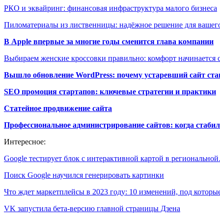
РКО и эквайринг: финансовая инфраструктура малого бизнеса
Пиломатериалы из лиственницы: надёжное решение для вашего
В Apple впервые за многие годы сменится глава компании
Выбираем женские кроссовки правильно: комфорт начинается с
Вышло обновление WordPress: почему устаревший сайт ста
SEO промоция стартапов: ключевые стратегии и практики
Статейное продвижение сайта
Профессиональное администрирование сайтов: когда стабил
Интересное:
Google тестирует блок с интерактивной картой в регионально
Поиск Google научился генерировать картинки
Что ждет маркетплейсы в 2023 году: 10 изменений, под котор
VK запустила бета-версию главной страницы Дзена