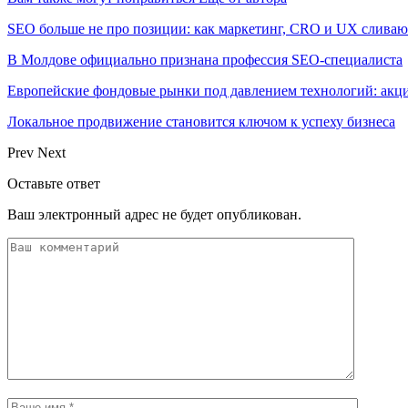
SEO больше не про позиции: как маркетинг, CRO и UX сливаю
В Молдове официально признана профессия SEO-специалиста
Европейские фондовые рынки под давлением технологий: акци
Локальное продвижение становится ключом к успеху бизнеса
Prev
Next
Оставьте ответ
Ваш электронный адрес не будет опубликован.