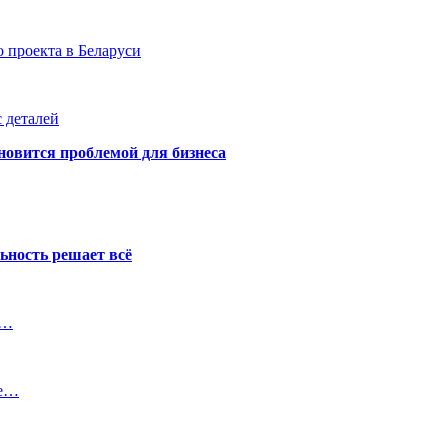
 проекта в Беларуси
 деталей
новится проблемой для бизнеса
ьность решает всё
й…
ые…