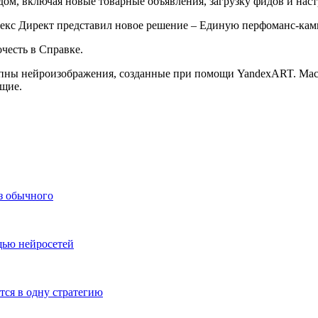
дом, включая новые товарные объявления, загрузку фидов и нас
честь в Справке.
упны нейроизображения, созданные при помощи YandexART. Мас
ящие.
из обычного
щью нейросетей
тся в одну стратегию