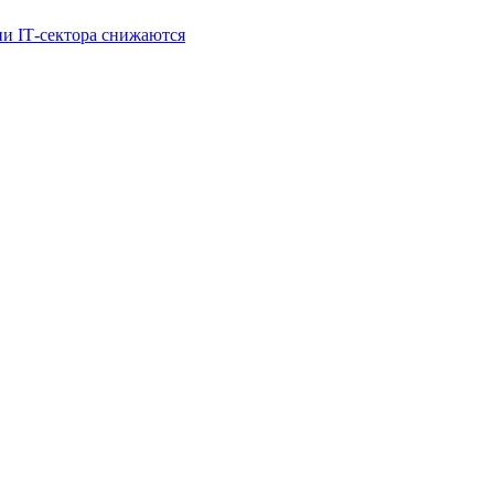
и IT‑сектора снижаются