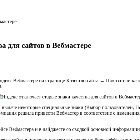
бмастере
а для сайтов в Вебмастере
декс Вебмастере на странице Качество сайта → Показатели кач
а.
й выдаче некоторые специальные знаки (Выбор пользователей, 
мпания решила привести Вебмастер в соответствие с изменениям
ейсе Вебмастера и в дайджесте со сводкой основной информации 
есса сайта в поиске и стараемся сделать их более эффективны