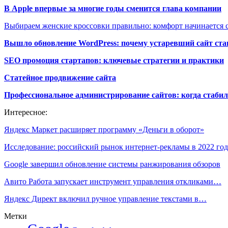
В Apple впервые за многие годы сменится глава компании
Выбираем женские кроссовки правильно: комфорт начинается с
Вышло обновление WordPress: почему устаревший сайт ста
SEO промоция стартапов: ключевые стратегии и практики
Статейное продвижение сайта
Профессиональное администрирование сайтов: когда стабил
Интересное:
Яндекс Маркет расширяет программу «Деньги в оборот»
Исследование: российский рынок интернет-рекламы в 2022 г
Google завершил обновление системы ранжирования обзоров
Авито Работа запускает инструмент управления откликами…
Яндекс Директ включил ручное управление текстами в…
Метки