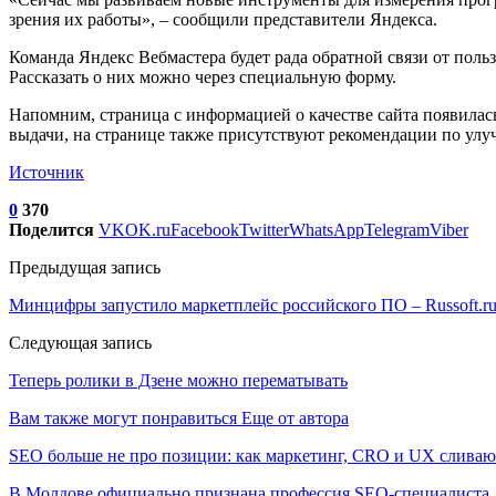
зрения их работы», – сообщили представители Яндекса.
Команда Яндекс Вебмастера будет рада обратной связи от поль
Рассказать о них можно через специальную форму.
Напомним, страница с информацией о качестве сайта появилась
выдачи, на странице также присутствуют рекомендации по улу
Источник
0
370
Поделится
VK
OK.ru
Facebook
Twitter
WhatsApp
Telegram
Viber
Предыдущая запись
Минцифры запустило маркетплейс российского ПО – Russoft.r
Следующая запись
Теперь ролики в Дзене можно перематывать
Вам также могут понравиться
Еще от автора
SEO больше не про позиции: как маркетинг, CRO и UX сливаю
В Молдове официально признана профессия SEO-специалиста