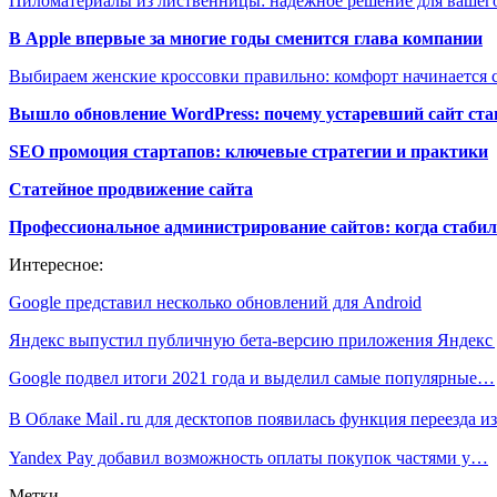
Пиломатериалы из лиственницы: надёжное решение для вашего
В Apple впервые за многие годы сменится глава компании
Выбираем женские кроссовки правильно: комфорт начинается с
Вышло обновление WordPress: почему устаревший сайт ста
SEO промоция стартапов: ключевые стратегии и практики
Статейное продвижение сайта
Профессиональное администрирование сайтов: когда стабил
Интересное:
Google представил несколько обновлений для Android
Яндекс выпустил публичную бета-версию приложения Яндекс
Google подвел итоги 2021 года и выделил самые популярные…
В Облаке Mail․ru для десктопов появилась функция переезда 
Yandex Pay добавил возможность оплаты покупок частями у…
Метки