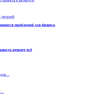
 проекта в Беларуси
 деталей
новится проблемой для бизнеса
ьность решает всё
 для…
из…