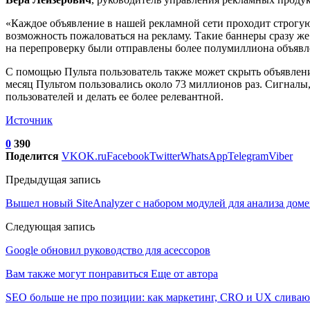
«Каждое объявление в нашей рекламной сети проходит строгую
возможность пожаловаться на рекламу. Такие баннеры сразу же
на перепроверку были отправлены более полумиллиона объявл
С помощью Пульта пользователь также может скрыть объявлени
месяц Пультом пользовались около 73 миллионов раз. Сигналы
пользователей и делать ее более релевантной.
Источник
0
390
Поделится
VK
OK.ru
Facebook
Twitter
WhatsApp
Telegram
Viber
Предыдущая запись
Вышел новый SiteAnalyzer с набором модулей для анализа дом
Следующая запись
Google обновил руководство для асессоров
Вам также могут понравиться
Еще от автора
SEO больше не про позиции: как маркетинг, CRO и UX сливаю