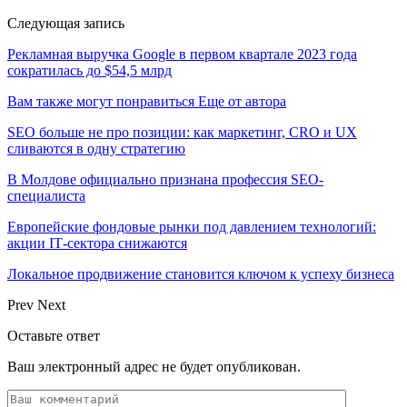
Следующая запись
Рекламная выручка Google в первом квартале 2023 года
сократилась до $54,5 млрд
Вам также могут понравиться
Еще от автора
SEO больше не про позиции: как маркетинг, CRO и UX
сливаются в одну стратегию
В Молдове официально признана профессия SEO-
специалиста
Европейские фондовые рынки под давлением технологий:
акции IT‑сектора снижаются
Локальное продвижение становится ключом к успеху бизнеса
Prev
Next
Оставьте ответ
Ваш электронный адрес не будет опубликован.