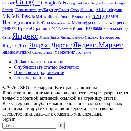
Google
Google Ads
Google
ChatGPT
Google AdSense
Google Analytics
SEO
Rustore
Telegram
Ozon
IT-специалисты
myTarget
myTracker
Chrome
VK Реклама
Дзен
VK
Дизайн
Wildberries
Авито
ВКонтакте
Исследования
Кейсы
Пресс-
Минцифры
Нейросети
Маркетплейс
релизы
Реклама
ПромоСтраницы
Рейтинги
Роскомнадзор
РСЯ
Работа
Яндекс
Яндекс.Вебмастер
Яндекс.Браузер
Сайты
Яндекс.Бизнес
Яндекс.Маркет
Яндекс.Директ
Яндекс.Дзен
маркетинг
Яндекс.Метрика
обучение
бизнес
курсы
Добавить сайт в каталог
Опубликовать статью бесплатно
Поисковое продвижение
Реклама на портале
© 2026 - SEO в Беларуси. Все права защищены.
Любое копирование материалов с нашего ресурса разрешается
только с обратной активной ссылкой на страницу статьи.
Все материалы опубликованные на сайте взяты с открытых
источников и других порталов интернета, все права на
авторство принадлежат их законным владельцам.
Sign in