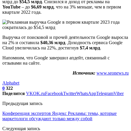
млрд до
$54,5 млрд
. Снизился и доход от рекламы на
YouTube
– до
$6,69 млрд
, что на 3% меньше, чем в первом
квартале 2022 года.
Выручка от поисковой и прочей деятельности Google выросла
на 2% и составила
$40,36 млрд
. Доходность сервиса Google
Cloud увеличилась на 22%, достигнув
$7,4 млрд
.
Напомним, что Google завершил апдейт, связанный с
отзывами на сайте.
Источник:
www.seonews.ru
Alphabet
0
322
Поделится
VK
OK.ru
Facebook
Twitter
WhatsApp
Telegram
Viber
Предыдущая запись
Конференция экспертов Яндекс Рекламы: темы, которые
маркетологи обсуждают только между собой
Следующая запись