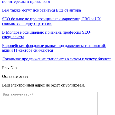
по интересам и привычкам
Вам также могут понравиться
Еще от автора
SEO больше не про позиции: как маркетинг, CRO и UX
сливаются в одну стратегию
В Молдове официально признана профессия SEO-
специалиста
Европейские фондовые рынки под давлением технологий:
акции IT‑сектора снижаются
Локальное продвижение становится ключом к успеху бизнеса
Prev
Next
Оставьте ответ
Ваш электронный адрес не будет опубликован.