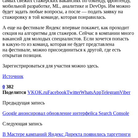
самых свежих стажерских вакансиях по бэкенду, фронтенду,
мобильной разработке, ML, аналитике и DevOps. Им можно
будет задать любые вопросы, а после — подать заявку на
стажировку в той команде, которая понравилась.
А еще на фестивале Яндекс впервые покажет, как проходит
секция на алгоритмы для стажеров. Сейчас в компании много
вакансий для молодых специалистов. Если хочется попасть
в какую-то из команд, которая не будет представлена
на фестивале, можно присоединиться к другой, где есть
открытая позиция.
Зарегистрироваться для участия можно здесь.
Источник
0
382
Поделится
VK
OK.ru
Facebook
Twitter
WhatsApp
Telegram
Viber
Предыдущая запись
Google анонсировал обновление интерфейса Search Console
Следующая запись
В Мастере кампаний Яндекс Директа появились таргетинги