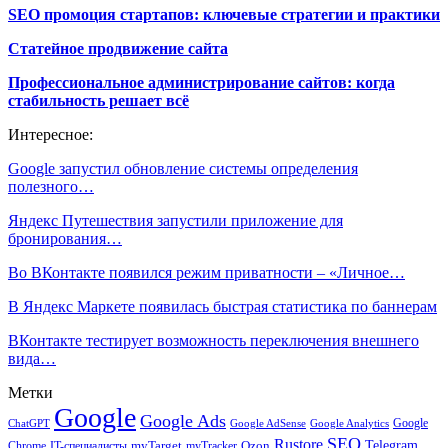
SEO промоция стартапов: ключевые стратегии и практики
Статейное продвижение сайта
Профессиональное администрирование сайтов: когда
стабильность решает всё
Интересное:
Google запустил обновление системы определения
полезного…
Яндекс Путешествия запустили приложение для
бронирования…
Во ВКонтакте появился режим приватности – «Личное…
В Яндекс Маркете появилась быстрая статистика по баннерам
ВКонтакте тестирует возможность переключения внешнего
вида…
Метки
Google
Google Ads
Google
ChatGPT
Google AdSense
Google Analytics
SEO
Rustore
Telegram
Ozon
IT-специалисты
myTarget
myTracker
Chrome