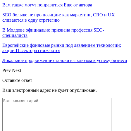
Вам также могут понравиться
Еще от автора
SEO больше не про позиции: как маркетинг, CRO и UX
сливаются в одну стратегию
В Молдове официально признана профессия SEO-
специалиста
Европейские фондовые рынки под давлением технологий:
акции IT‑сектора снижаются
Локальное продвижение становится ключом к успеху бизнеса
Prev
Next
Оставьте ответ
Ваш электронный адрес не будет опубликован.