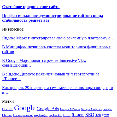
Статейное продвижение сайта
Профессиональное администрирование сайтов: когда
стабильность решает всё
Интересное:
Яндекс Маркет интегрировал свою рекламную платформу с…
В Минцифры появилась система мониторинга фишинговых
сайтов
В Google Maps появится режим Immersive View,
совмещающий…
В Яндекс.Директе появился новый тип геотаргетинга
«Точное…
Как продать 29 квартир за семь месяцев с помощью лид-форм
в…
Метки
Google
Google Ads
Google
ChatGPT
Google AdSense
Google Analytics
SEO
Rustore
Telegram
Ozon
IT-специалисты
myTarget
myTracker
Chrome