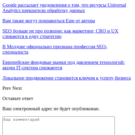
Google рассылает уведомления о том, что ресурсы Universal
Analytics прекратили обработку данных
Вам также могут понравиться
Еще от автора
SEO больше не про позиции: как маркетинг, CRO и UX
сливаются в одну стратегию
В Молдове официально признана профессия SEO-
специалиста
Европейские фондовые рынки под давлением технологий:
акции IT‑сектора снижаются
Локальное продвижение становится ключом к успеху бизнеса
Prev
Next
Оставьте ответ
Ваш электронный адрес не будет опубликован.