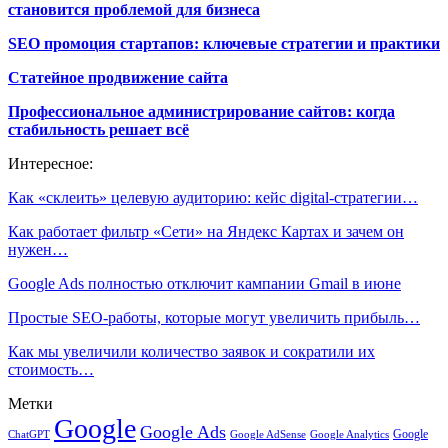
становится проблемой для бизнеса
SEO промоция стартапов: ключевые стратегии и практики
Статейное продвижение сайта
Профессиональное администрирование сайтов: когда
стабильность решает всё
Интересное:
Как «склеить» целевую аудиторию: кейс digital-стратегии…
Как работает фильтр «Сети» на Яндекс Картах и зачем он
нужен…
Google Ads полностью отключит кампании Gmail в июне
Простые SEO-работы, которые могут увеличить прибыль…
Как мы увеличили количество заявок и сократили их
стоимость…
Метки
Google
Google Ads
Google
ChatGPT
Google AdSense
Google Analytics