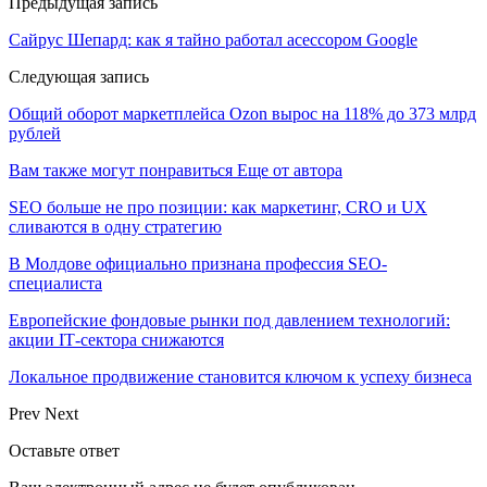
Предыдущая запись
Сайрус Шепард: как я тайно работал асессором Google
Следующая запись
Общий оборот маркетплейса Ozon вырос на 118% до 373 млрд
рублей
Вам также могут понравиться
Еще от автора
SEO больше не про позиции: как маркетинг, CRO и UX
сливаются в одну стратегию
В Молдове официально признана профессия SEO-
специалиста
Европейские фондовые рынки под давлением технологий:
акции IT‑сектора снижаются
Локальное продвижение становится ключом к успеху бизнеса
Prev
Next
Оставьте ответ