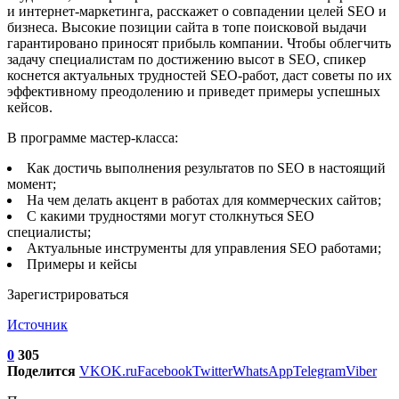
и интернет-маркетинга, расскажет о совпадении целей SEO и
бизнеса. Высокие позиции сайта в топе поисковой выдачи
гарантировано приносят прибыль компании. Чтобы облегчить
задачу специалистам по достижению высот в SEO, спикер
коснется актуальных трудностей SEO-работ, даст советы по их
эффективному преодолению и приведет примеры успешных
кейсов.
В программе мастер-класса:
Как достичь выполнения результатов по SEO в настоящий
момент;
На чем делать акцент в работах для коммерческих сайтов;
C какими трудностями могут столкнуться SEO
специалисты;
Актуальные инструменты для управления SEO работами;
Примеры и кейсы
Зарегистрироваться
Источник
0
305
Поделится
VK
OK.ru
Facebook
Twitter
WhatsApp
Telegram
Viber