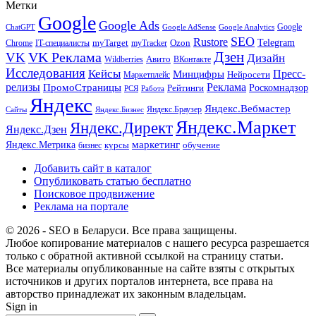
Метки
Google
Google Ads
Google
ChatGPT
Google AdSense
Google Analytics
SEO
Rustore
Telegram
Ozon
IT-специалисты
myTarget
myTracker
Chrome
VK Реклама
Дзен
VK
Дизайн
Wildberries
Авито
ВКонтакте
Исследования
Кейсы
Пресс-
Минцифры
Нейросети
Маркетплейс
релизы
Реклама
ПромоСтраницы
Рейтинги
Роскомнадзор
РСЯ
Работа
Яндекс
Яндекс.Вебмастер
Яндекс.Браузер
Сайты
Яндекс.Бизнес
Яндекс.Маркет
Яндекс.Директ
Яндекс.Дзен
маркетинг
Яндекс.Метрика
обучение
бизнес
курсы
Добавить сайт в каталог
Опубликовать статью бесплатно
Поисковое продвижение
Реклама на портале
© 2026 - SEO в Беларуси. Все права защищены.
Любое копирование материалов с нашего ресурса разрешается
только с обратной активной ссылкой на страницу статьи.
Все материалы опубликованные на сайте взяты с открытых
источников и других порталов интернета, все права на
авторство принадлежат их законным владельцам.
Sign in