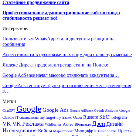
Статейное продвижение сайта
Профессиональное администрирование сайтов: когда
стабильность решает всё
Интересное:
Пользователям WhatsApp стали доступны реакции на
сообщения
Агрессивности в русскоязычных соцмедиа стало чуть меньше
Яндекс Директ представил ретаргетинг на Поиске
Google AdSense начал массово отключать аккаунты за…
Google Ads тестирует функцию исключения мест размещения
в…
Метки
Google
Google Ads
Google
ChatGPT
Google AdSense
Google Analytics
SEO
Rustore
Telegram
Ozon
IT-специалисты
myTarget
myTracker
Chrome
VK Реклама
Дзен
VK
Дизайн
Wildberries
Авито
ВКонтакте
Исследования
Кейсы
Пресс-
Минцифры
Нейросети
Маркетплейс