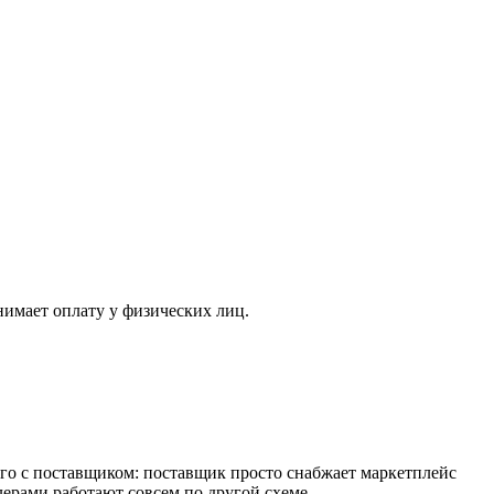
нимает оплату у физических лиц.
его с поставщиком: поставщик просто снабжает маркетплейс
лерами работают совсем по другой схеме.