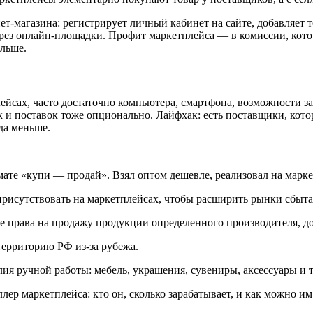
т-магазина: регистрирует личный кабинет на сайте, добавляет т
через онлайн-площадки. Профит маркетплейса — в комиссии, кото
ольше.
йсах, часто достаточно компьютера, смартфона, возможности зак
 и поставок тоже опционально. Лайфхак: есть поставщики, котор
да меньше.
мате «купи — продай». Взял оптом дешевле, реализовал на марке
присутствовать на маркетплейсах, чтобы расширить рынки сбыта
е права на продажу продукции определенного производителя, д
территорию РФ из-за рубежа.
ия ручной работы: мебель, украшения, сувениры, аксессуары и 