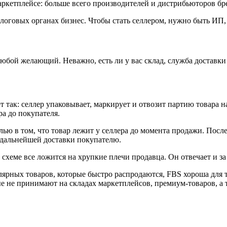
ркетплейсе: больше всего производителей и дистрибьюторов брен
оговых органах бизнес. Чтобы стать селлером, нужно быть ИП, 
бой желающий. Неважно, есть ли у вас склад, служба доставки 
 так: селлер упаковывает, маркирует и отвозит партию товара н
а до покупателя.
лью в том, что товар лежит у селлера до момента продажи. Посл
 дальнейшей доставки покупателю.
 схеме все ложится на хрупкие плечи продавца. Он отвечает и за 
ярных товаров, которые быстро распродаются, FBS хороша для т
 не принимают на складах маркетплейсов, премиум-товаров, а т