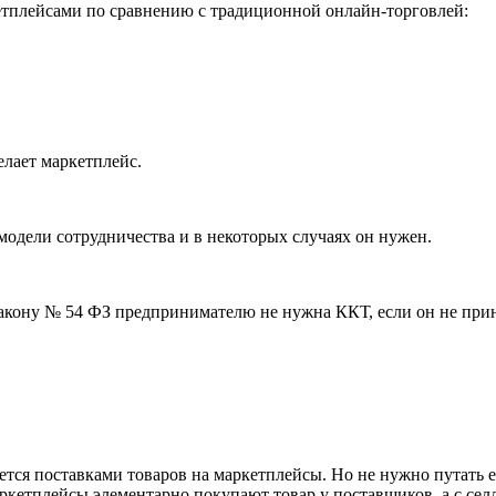
етплейсами по сравнению с традиционной онлайн-торговлей:
елает маркетплейс.
 модели сотрудничества и в некоторых случаях он нужен.
закону № 54 ФЗ предпринимателю не нужна ККТ, если он не при
тся поставками товаров на маркетплейсы. Но не нужно путать 
аркетплейсы элементарно покупают товар у поставщиков, а с сел