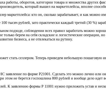
змаха работы, оборотов, категории товара и множества других ф
к производитель, который вышел на маркетплейсы, вполне спосо
 100 тысяч рублей, зато практически каждый третий (30 %) зараб
ьном подходе, соблюдении всех правил заработать можно хорошо
 только берем на себя складские и логистические операции, но
звитии бизнеса, а не отвлекаться на рутину.
о может стать селлером. Теперь приведем небольшую пошаговую 
ФНС заявление по форме Р21001. Сделать это можно лично или о
ри этом не берется госпошлина 800 рублей и вообще дело идет в
й. К заявлению формы Р 11001 нужно приложить устав и нескол