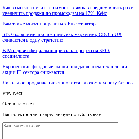
Как за месяц снизить стоимость заявок в среднем в пять раз и
увеличить продажи по промокодам на 17%. Кейс
Вам также могут понравиться
Еще от автора
SEO больше не про позиции: как маркетинг, CRO и UX
сливаются в одну стратегию
В Молдове официально признана профессия SEO-
специалиста
Европейские фондовые рынки под давлением технологий:
акции IT‑сектора снижаются
Локальное продвижение становится ключом к успеху бизнеса
Prev
Next
Оставьте ответ
Ваш электронный адрес не будет опубликован.