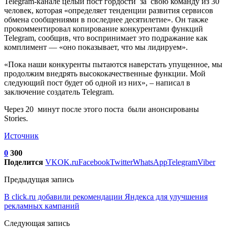
Telegram-канале целый пост гордости за свою команду из 30
человек, которая «определяет тенденции развития сервисов
обмена сообщениями в последнее десятилетие». Он также
прокомментировал копирование конкурентами функций
Telegram, сообщив, что воспринимает это подражание как
комплимент — «оно показывает, что мы лидируем».
«Пока наши конкуренты пытаются наверстать упущенное, мы
продолжим внедрять высококачественные функции. Мой
следующий пост будет об одной из них», – написал в
заключение создатель Telegram.
Через 20 минут после этого поста были анонсированы
Stories.
Источник
0
300
Поделится
VK
OK.ru
Facebook
Twitter
WhatsApp
Telegram
Viber
Предыдущая запись
В click.ru добавили рекомендации Яндекса для улучшения
рекламных кампаний
Следующая запись