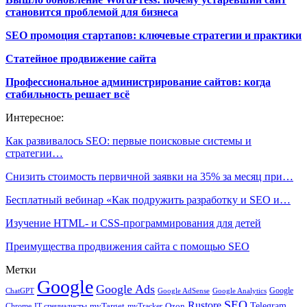
становится проблемой для бизнеса
SEO промоция стартапов: ключевые стратегии и практики
Статейное продвижение сайта
Профессиональное администрирование сайтов: когда
стабильность решает всё
Интересное:
Как развивалось SEO: первые поисковые системы и
стратегии…
Снизить стоимость первичной заявки на 35% за месяц при…
Бесплатный вебинар «Как подружить разработку и SEO и…
Изучение HTML- и CSS-программирования для детей
Преимущества продвижения сайта с помощью SEO
Метки
Google
Google Ads
Google
ChatGPT
Google AdSense
Google Analytics
SEO
Rustore
Telegram
Ozon
IT-специалисты
myTarget
myTracker
Chrome