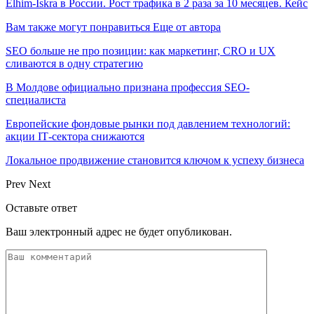
Elhim-Iskra в России. Рост трафика в 2 раза за 10 месяцев. Кейс
Вам также могут понравиться
Еще от автора
SEO больше не про позиции: как маркетинг, CRO и UX
сливаются в одну стратегию
В Молдове официально признана профессия SEO-
специалиста
Европейские фондовые рынки под давлением технологий:
акции IT‑сектора снижаются
Локальное продвижение становится ключом к успеху бизнеса
Prev
Next
Оставьте ответ
Ваш электронный адрес не будет опубликован.