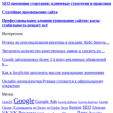
SEO промоция стартапов: ключевые стратегии и практики
Статейное продвижение сайта
Профессиональное администрирование сайтов: когда
стабильность решает всё
Интересное:
Нужна ли персонализация креатива в рекламе. Кейс бренда…
Увеличить количество качественных заявок и снизить их…
Google заблокировал более 3,4 млрд рекламных объявлений
в…
Как в JavaScript заполнить массив начальными значениями
Онлайн-энциклопедия Рувики готовится к официальному
открытию
Метки
Google
Google Ads
Google
ChatGPT
Google AdSense
Google Analytics
SEO
Rustore
Telegram
Ozon
IT-специалисты
myTarget
myTracker
Chrome
VK Реклама
Дзен
VK