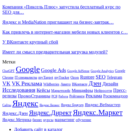
Компания «Пиксель Плюс» запустила бесплатный курс по
SEO для…
Яндекс и MediaNation приглашают на бизнес-завтрак…
Как привлечь в интернет-магазин мебели новых клиентов с…
У ВКонтакте крупный сбой
Имеет ли смысл предварительная загрузка модулей?
Метки
Google
Google Ads
Google
ChatGPT
Google AdSense
Google Analytics
SEO
Rustore
Telegram
Ozon
IT-специалисты
myTarget
myTracker
Chrome
VK Реклама
Дзен
VK
Дизайн
Wildberries
Авито
ВКонтакте
Исследования
Кейсы
Пресс-
Минцифры
Нейросети
Маркетплейс
релизы
Реклама
ПромоСтраницы
Рейтинги
Роскомнадзор
РСЯ
Работа
Яндекс
Яндекс.Вебмастер
Яндекс.Браузер
Сайты
Яндекс.Бизнес
Яндекс.Маркет
Яндекс.Директ
Яндекс.Дзен
маркетинг
Яндекс.Метрика
обучение
бизнес
курсы
Добавить сайт в каталог