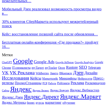
нежелательных…
Мобильный Дзен реализовал возможность просмотра видео
в…
30% клиентов СберМаркета используют межретейлерный
поиск
Кейс: восстановление позиций сайта после обновления…
Бесплатная онлайн-конференция «Где продажи?» пройдет
16…
Метки
Google
Google Ads
Google
ChatGPT
Google AdSense
Google Analytics
SEO
Rustore
Telegram
Ozon
IT-специалисты
myTarget
myTracker
Chrome
VK Реклама
Дзен
VK
Дизайн
Wildberries
Авито
ВКонтакте
Исследования
Кейсы
Пресс-
Минцифры
Нейросети
Маркетплейс
релизы
Реклама
ПромоСтраницы
Рейтинги
Роскомнадзор
РСЯ
Работа
Яндекс
Яндекс.Вебмастер
Яндекс.Браузер
Сайты
Яндекс.Бизнес
Яндекс.Маркет
Яндекс.Директ
Яндекс.Дзен
маркетинг
Яндекс.Метрика
обучение
бизнес
курсы