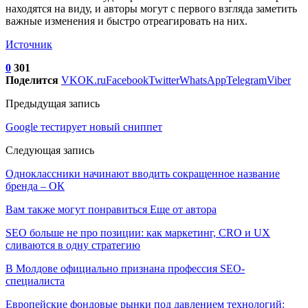
находятся на виду, и авторы могут с первого взгляда заметить
важные изменения и быстро отреагировать на них.
Источник
0
301
Поделится
VK
OK.ru
Facebook
Twitter
WhatsApp
Telegram
Viber
Предыдущая запись
Google тестирует новый сниппет
Следующая запись
Одноклассники начинают вводить сокращенное название
бренда – ОК
Вам также могут понравиться
Еще от автора
SEO больше не про позиции: как маркетинг, CRO и UX
сливаются в одну стратегию
В Молдове официально признана профессия SEO-
специалиста
Европейские фондовые рынки под давлением технологий: