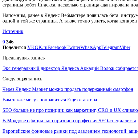
страницы робот Яндекса, насколько страница адаптирована под
Напомним, ранее в Яндекс Вебмастере появилась бета инстру
одной и той же страницы. А также точно узнать, когда конкрет
Источник
0
346
Поделится
VK
OK.ru
Facebook
Twitter
WhatsApp
Telegram
Viber
Предыдущая запись
Экс-генеральный директор Яндекса Аркадий Волож собирается
Следующая запись
Через Яндекс Маркет можно продать подержанный смартфон
Вам также могут понравиться
Еще от автора
SEO больше не про позиции: как маркетинг, CRO и UX сливаю
В Молдове официально признана профессия SEO-специалиста
Европейские фондовые рынки под давлением технологий: акци