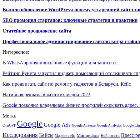
Вышло обновление WordPress: почему устаревший сайт ста
SEO промоция стартапов: ключевые стратегии и практики
Статейное продвижение сайта
Профессиональное администрирование сайтов: когда стабил
Интересное:
В WhatsApp появились новые функции для записи и…
Рейтинг Рунета запустил виджет, помогающий отслеживать с
Как продвигать сайт по ремонту гаджетов в Беларуси. Кейс
Нативная реклама в женских медиа 2023
Google позволил владельцам бизнес-профилей скрывать адрес
Метки
Google
Google Ads
Google Ch
ChatGPT
Google AdSense
Google Analytics
Исследования
Кейсы
Пресс-р
Минцифры
Нейросети
Маркетплейс