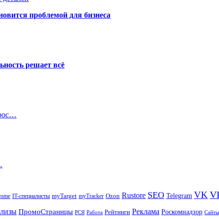
новится проблемой для бизнеса
ьность решает всё
прос…
…
V
VK
SEO
Rustore
Telegram
Ozon
IT-специалисты
myTarget
myTracker
rome
елизы
Реклама
ПромоСтраницы
Рейтинги
Роскомнадзор
РСЯ
Работа
Сайты