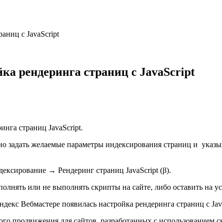
аниц с JavaScript
ка рендеринга страниц с JavaScript
нга страниц JavaScript.
жно задать желаемые параметры индексирования страниц и указы
ексирование → Рендеринг страниц JavaScript (β).
полнять или не выполнять скрипты на сайте, либо оставить на у
го продвижения для сайтов, разработанных с использованием с