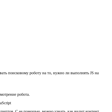
вать поисковому роботу на то, нужно ли выполнять JS на
смотрение робота.
криптов. С ее помощью можно узнать, как видит контент