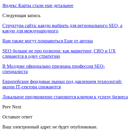
Яндекс Карты стали еще детальнее
Следующая запись
Структура сайта: какую выбрать для регионального SEO, а
какую для международного
Вам также могут понравиться
Еще от автора
SEO больше не про позиции: как маркетинг, CRO и UX
сливаются в одну стратегию
В Молдове официально признана профессия SEO-
специалиста
Европейские фондовые рынки под давлением технологий:
акции IT‑сектора снижаются
Локальное продвижение становится ключом к успеху бизнеса
Prev
Next
Оставьте ответ
Ваш электронный адрес не будет опубликован.