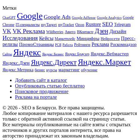
Метки
Google
Google Ads
Google
ChatGPT
Google AdSense
Google Analytics
SEO
Rustore
Telegram
Ozon
IT-специалисты
myTarget
myTracker
Chrome
VK Реклама
Дзен
VK
Дизайн
Wildberries
Авито
ВКонтакте
Исследования
Кейсы
Пресс-
Минцифры
Нейросети
Маркетплейс
релизы
Реклама
ПромоСтраницы
Рейтинги
Роскомнадзор
РСЯ
Работа
Яндекс
Яндекс.Вебмастер
Яндекс.Браузер
Сайты
Яндекс.Бизнес
Яндекс.Маркет
Яндекс.Директ
Яндекс.Дзен
маркетинг
Яндекс.Метрика
обучение
бизнес
курсы
Добавить сайт в каталог
Опубликовать статью бесплатно
Поисковое продвижение
Реклама на портале
© 2026 - SEO в Беларуси. Все права защищены.
Любое копирование материалов с нашего ресурса разрешается
только с обратной активной ссылкой на страницу статьи.
Все материалы опубликованные на сайте взяты с открытых
источников и других порталов интернета, все права на
авторство принадлежат их законным владельцам.